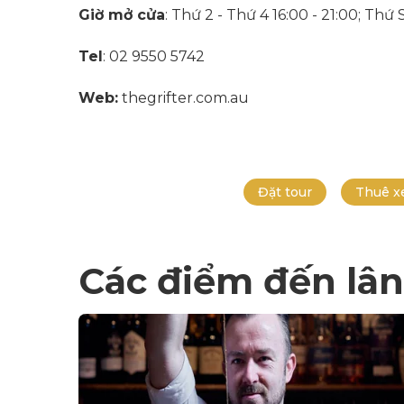
Giờ mở cửa
: Thứ 2 - Thứ 4 16:00 - 21:00; Th
Tel
: 02 9550 5742
Web:
thegrifter.com.au
Đặt tour
Thuê x
Các điểm đến lân