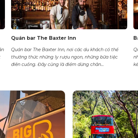
Quán bar The Baxter Inn
B
ần
Quán bar The Baxter Inn, nơi các du khách có thể
Qu
t
thưởng thức những ly rượu ngon, những bữa tiệc
nh
điên cuồng. Đây cũng là điểm dừng chân...
kế