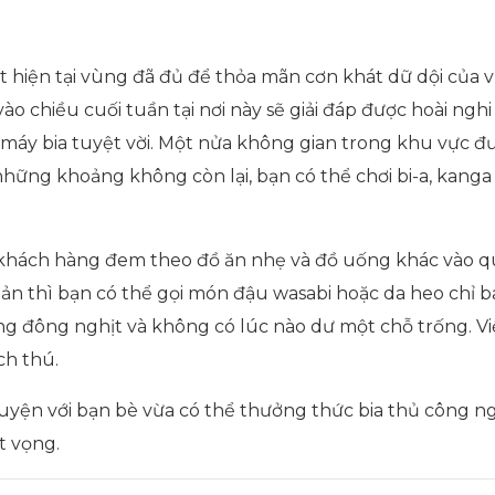
ất hiện tại vùng đã đủ để thỏa mãn cơn khát dữ dội của
vào chiều cuối tuần tại nơi này sẽ giải đáp được hoài n
 máy bia tuyệt vời. Một nửa không gian trong khu vực đ
hững khoảng không còn lại, bạn có thể chơi bi-a, kanga 
khách hàng đem theo đồ ăn nhẹ và đồ uống khác vào qu
thì bạn có thể gọi món đậu wasabi hoặc da heo chỉ ba 
ng đông nghịt và không có lúc nào dư một chỗ trống. Việ
ch thú.
yện với bạn bè vừa có thể thưởng thức bia thủ công ngo
t vọng.