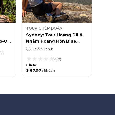
TOUR GHÉP ĐOÀN
HOP 
e
Sydney: Tour Hoang Dã &
Big B
p-Off
Ngắm Hoàng Hôn Blue
buýt 
Mountains
chọn 
10 giờ 30 phút
anh
Hopp
Thuy
0
(
0
)
Giá từ
$ 87.97
/
khách
Giá từ