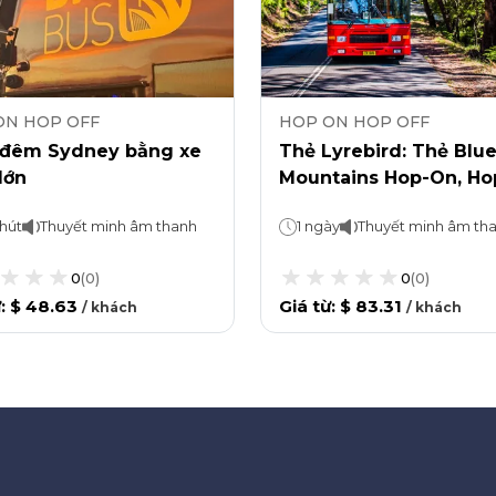
ON HOP OFF
HOP ON HOP OFF
 đêm Sydney bằng xe
Thẻ Lyrebird: Thẻ Blu
lớn
Mountains Hop-On, Ho
và Scenic World Rides
hút
Thuyết minh âm thanh
1 ngày
Thuyết minh âm th
0
(
0
)
0
(
0
)
ừ
:
$ 48.63
Giá từ
:
$ 83.31
/
khách
/
khách