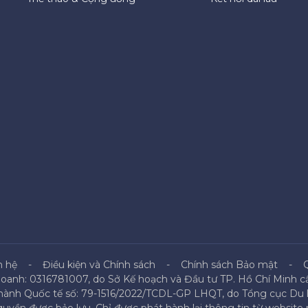
n hệ
Điều kiện và Chính sách
Chính sách Bảo mật
doanh: 0316781007, do Sở Kế hoạch và Đầu tư TP. Hồ Chí Minh cấ
 hành Quốc tế số: 79-1516/2022/TCDL-GP LHQT, do Tổng cục Du l
uyền được bảo lưu. Chỉ được phát hành lại thông tin từ website n