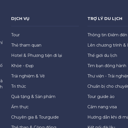
DỊCH VỤ
TRỢ LÝ DU LỊCH
Tour
Thông tin Điểm đến
hí
Thẻ tham quan
Lên chương trình & 
Hotel & Phương tiện đi lại
Thế giới du lịch
hố
Khỏe - Đẹp
Tìm bạn đồng hành
Trải nghiệm & Vé
Thư viện - Trải nghi
và
Tri thức
Chuẩn bị cho chuyến
ch
Quà tặng & Sản phẩm
Tour guide ảo
Ẩm thực
Cẩm nang visa
Chuyên gia & Tourguide
Hướng dẫn khi đi m
Thể thao & Cộng đồng
Kết nối dài lâu