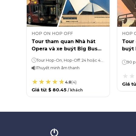
HOP ON HOP OFF
HOP 
 Hop-
Tour tham quan Nhà hát
Tour
Opera và xe buýt Big Bus
buýt 
Sydney Hop-On, Hop-Off
Big Bus Sydney: 24 hoặc 48 giờ (tùy theo lựa chọn đã chọn)Blue Mountains Explorer: 1 ngày
Tour Hop-On, Hop-Off: 24 hoặc 48 giờNhà hát Opera Sydney: 1 giờ
90 p
Thuyết minh âm thanh
4.8
(
4
)
Giá t
Giá từ
:
$ 80.45
/
khách