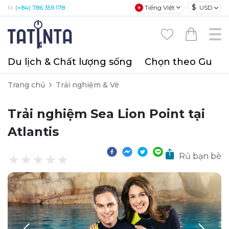
$
Tiếng Việt
USD
M:
(+84) 786 359 178
Du lịch & Chất lượng sống
Chọn theo Gu
T
Trang chủ
Trải nghiệm & Vé
Trải nghiệm Sea Lion Point tại
Atlantis
Rủ bạn bè