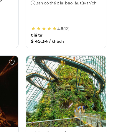
Bạn có thể ở lại bao lâu tùy thích!
4.8
(
12
)
Giá từ
$ 45.34
/
khách