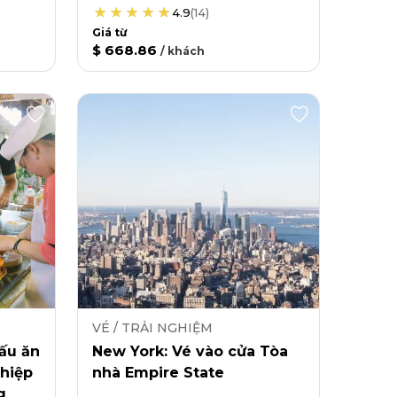
4.9
(
14
)
Giá từ
$ 668.86
/
khách
VÉ / TRẢI NGHIỆM
ấu ăn
New York: Vé vào cửa Tòa
hiệp
nhà Empire State
g