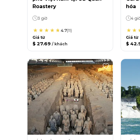
Roastery
hóa
3 giờ
4 gi
4.7
(
11
)
Giá từ
Giá từ
$ 27.69
$ 42.
/
khách