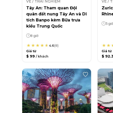
VÉ / TRẢI NGHIỆM
VÉ / 
Tây An: Tham quan Đội
Zuri
quân đất nung Tây An và Di
Rhin
tích Banpo kèm Bữa trưa
5 gi
kiểu Trung Quốc
8 giờ
4.6
(
8
)
Giá từ
Giá từ
$ 99
$ 92.
/
khách