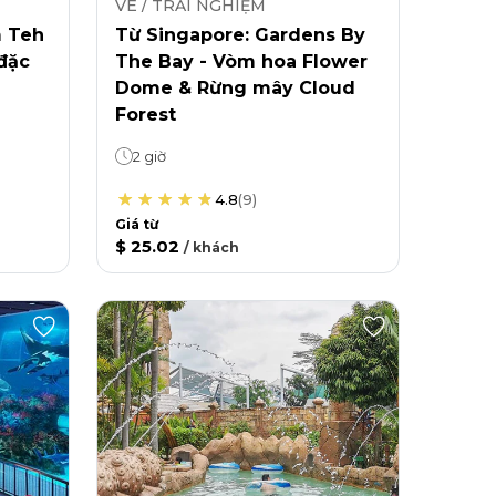
VÉ / TRẢI NGHIỆM
m Teh
Từ Singapore: Gardens By
 đặc
The Bay - Vòm hoa Flower
Dome & Rừng mây Cloud
Forest
2 giờ
4.8
(
9
)
Giá từ
$ 25.02
/
khách