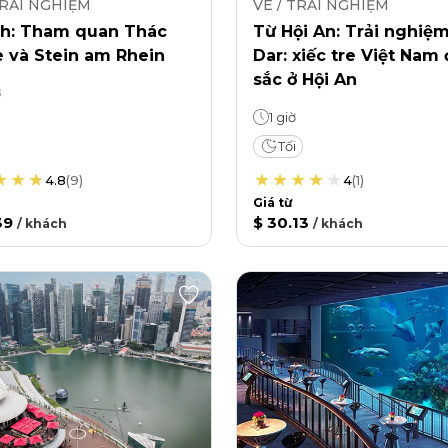
TRẢI NGHIỆM
VÉ / TRẢI NGHIỆM
ch: Tham quan Thác
Từ Hội An: Trải nghiệ
e và Stein am Rhein
Dar: xiếc tre Việt Nam
sắc ở Hội An
ờ
1 giờ
Tối
4.8
(
9
)
4
(
1
)
Giá từ
39
$ 30.13
/
khách
/
khách