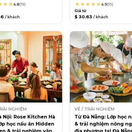
4.8
(
19
)
4.9
(
15
)
Giá từ
36
$ 30.63
/
khách
/
khách
TRẢI NGHIỆM
VÉ / TRẢI NGHIỆM
 Nội: Rose Kitchen Hà
Từ Đà Nẵng: Lớp học n
lớp học nấu ăn Hidden
& trải nghiệm nông ng
en & trải nghiệm văn
địa phương tại Đà Nẵn