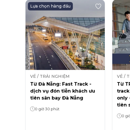
Lựa chọn hàng đầu
VÉ / TRẢI NGHIỆM
VÉ / 
Từ Đà Nẵng: Fast Track -
Từ TP
dịch vụ đón tiễn khách ưu
track
tiên sân bay Đà Nẵng
only 
tiên 
0 giờ 30 phút
0 gi