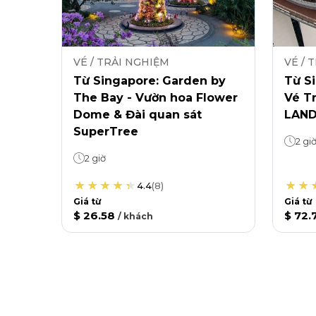
VÉ / TRẢI NGHIỆM
VÉ / 
Từ Singapore: Garden by
Từ Si
The Bay - Vườn hoa Flower
Vé T
Dome & Đài quan sát
LAND
SuperTree
2 gi
2 giờ
4.4
(
8
)
Giá từ
Giá từ
$ 26.58
$ 72.
/
khách