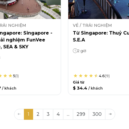
TRẢI NGHIỆM
VÉ / TRẢI NGHIỆM
ngapore: Singapore -
Từ Singapore: Thuỷ C
rải nghiệm FunVee
S.E.A
, SEA & SKY
2 giờ
ờ
5
(
1
)
4.6
(
9
)
Giá từ
7
$ 34.4
/
khách
/
khách
1
2
3
4
...
299
300