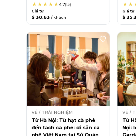
4.7
(
15
)
Giá từ
Giá từ
$ 30.63
$ 35.
/
khách
VÉ / TRẢI NGHIỆM
VÉ / 
Từ Hà Nội: Từ hạt cà phê
Từ Hà
đến tách cà phê: di sản cà
Nội: 
phê Việt Nam tại Sử Quán
Gard