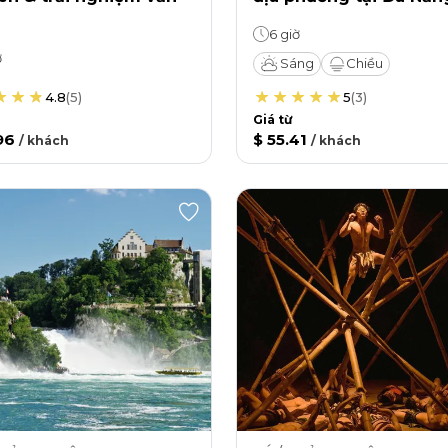
6 giờ
ờ
Sáng
Chiều
4.8
(
5
)
5
(
3
)
Giá từ
96
$ 55.41
/
khách
/
khách