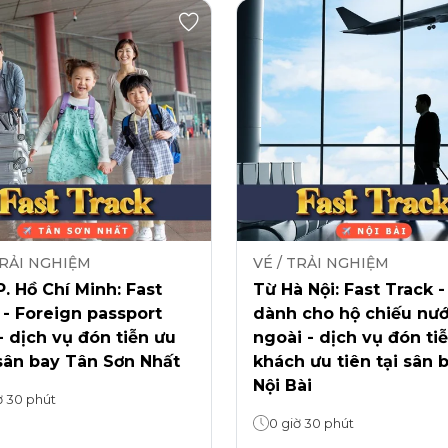
TRẢI NGHIỆM
VÉ / TRẢI NGHIỆM
. Hồ Chí Minh: Fast
Từ Hà Nội: Fast Track -
 - Foreign passport
dành cho hộ chiếu nư
- dịch vụ đón tiễn ưu
ngoài - dịch vụ đón ti
sân bay Tân Sơn Nhất
khách ưu tiên tại sân 
Nội Bài
ờ 30 phút
0 giờ 30 phút