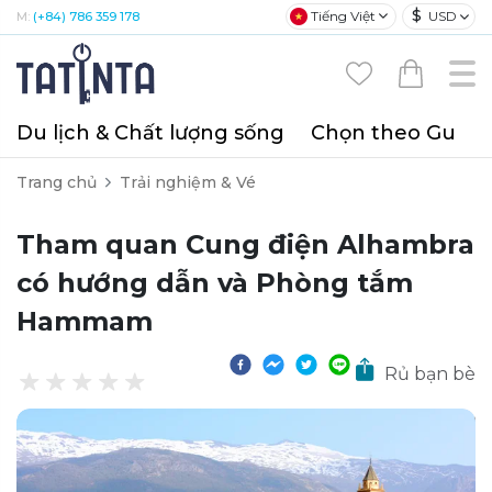
$
Tiếng Việt
USD
M:
(+84) 786 359 178
Du lịch & Chất lượng sống
Chọn theo Gu
T
Trang chủ
Trải nghiệm & Vé
Tham quan Cung điện Alhambra
có hướng dẫn và Phòng tắm
Hammam
Rủ bạn bè