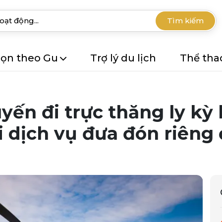
Tìm kiếm
ọn theo Gu
Trợ lý du lịch
Thể tha
ến đi trực thăng ly kỳ k
i dịch vụ đưa đón riêng