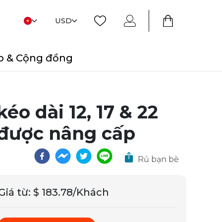
USD
o & Cộng đồng
éo dài 12, 17 & 22
 được nâng cấp
Rủ bạn bè
Giá từ
:
$ 183.78/Khách