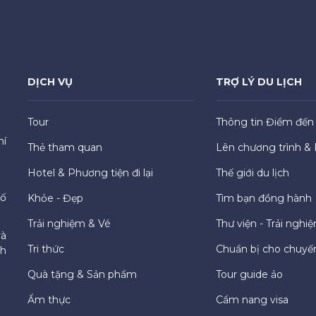
DỊCH VỤ
TRỢ LÝ DU LỊCH
Tour
Thông tin Điểm đến
hí
Thẻ tham quan
Lên chương trình & 
Hotel & Phương tiện đi lại
Thế giới du lịch
hố
Khỏe - Đẹp
Tìm bạn đồng hành
Trải nghiệm & Vé
Thư viện - Trải nghi
và
Tri thức
Chuẩn bị cho chuyến
ch
Quà tặng & Sản phẩm
Tour guide ảo
Ẩm thực
Cẩm nang visa