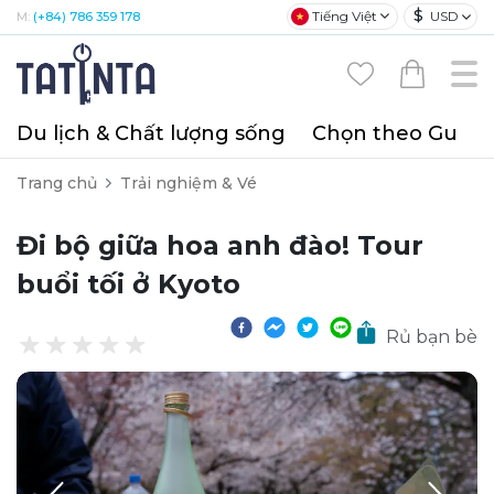
$
Tiếng Việt
USD
M:
(+84) 786 359 178
Du lịch & Chất lượng sống
Chọn theo Gu
T
Trang chủ
Trải nghiệm & Vé
Đi bộ giữa hoa anh đào! Tour
buổi tối ở Kyoto
Rủ bạn bè