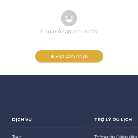
Chưa có cảm nhận nào
Viết cảm nhận
DỊCH VỤ
TRỢ LÝ DU LỊCH
Tour
Thông tin Điểm đến