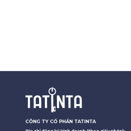
CÔNG TY CỔ PHẦN TATINTA
Địa chỉ đăng ký kinh doanh (theo giấy phép):