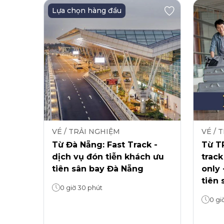
Lựa chọn hàng đầu
VÉ / TRẢI NGHIỆM
VÉ / 
Từ Đà Nẵng: Fast Track -
Từ TP
dịch vụ đón tiễn khách ưu
track
tiên sân bay Đà Nẵng
only 
tiên 
0 giờ 30 phút
0 gi