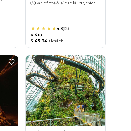
Bạn có thể ở lại bao lâu tùy thích!
4.8
(
12
)
Giá từ
$ 45.34
/
khách