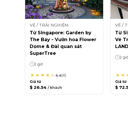
VÉ / TRẢI NGHIỆM
VÉ / 
Từ Singapore: Garden by
Từ Si
The Bay - Vườn hoa Flower
Vé T
Dome & Đài quan sát
LAND
SuperTree
2 gi
2 giờ
4.4
(
8
)
Giá từ
Giá từ
$ 26.54
$ 72.
/
khách