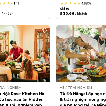
4.8
(
19
)
4.9
(
15
)
Giá từ
4
$ 30.66
/
khách
/
khách
TRẢI NGHIỆM
VÉ / TRẢI NGHIỆM
 Nội: Rose Kitchen Hà
Từ Đà Nẵng: Lớp học n
lớp học nấu ăn Hidden
& trải nghiệm nông ng
en & trải nghiệm văn
địa phương tại Đà Nẵn