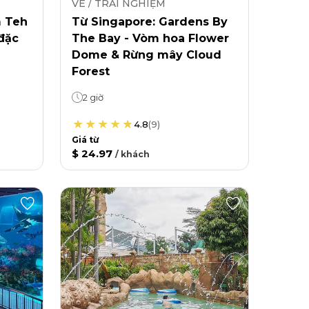
VÉ / TRẢI NGHIỆM
m Teh
Từ Singapore: Gardens By
 đặc
The Bay - Vòm hoa Flower
Dome & Rừng mây Cloud
Forest
2 giờ
4.8
(
9
)
Giá từ
$ 24.97
/
khách