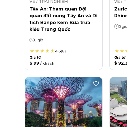
VÉ / TRẢI NGHIỆM
VÉ / 
Tây An: Tham quan Đội
Zuri
quân đất nung Tây An và Di
Rhin
tích Banpo kèm Bữa trưa
5 gi
kiểu Trung Quốc
8 giờ
4.6
(
8
)
Giá từ
Giá từ
$ 99
$ 92.
/
khách