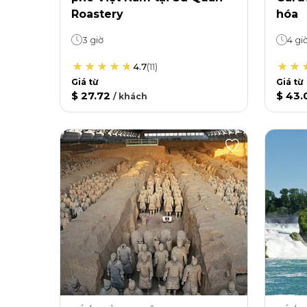
Roastery
hóa
3 giờ
4 gi
4.7
(
11
)
Giá từ
Giá từ
$ 27.72
$ 43.
/
khách