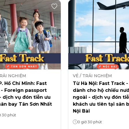
TRẢI NGHIỆM
VÉ / TRẢI NGHIỆM
. Hồ Chí Minh: Fast
Từ Hà Nội: Fast Track -
 - Foreign passport
dành cho hộ chiếu nư
- dịch vụ đón tiễn ưu
ngoài - dịch vụ đón ti
sân bay Tân Sơn Nhất
khách ưu tiên tại sân 
Nội Bài
ờ 30 phút
0 giờ 30 phút