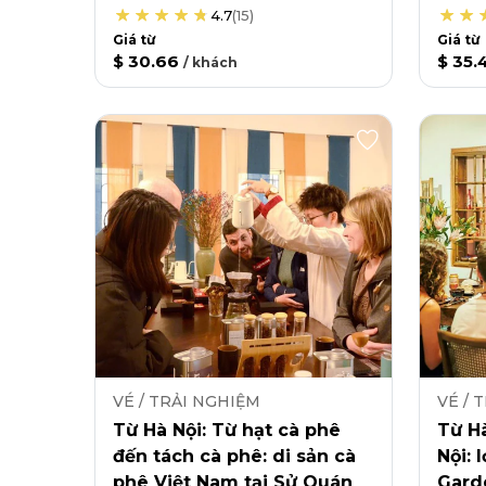
4.7
(
15
)
Giá từ
Giá từ
$ 30.66
$ 35.
/
khách
VÉ / TRẢI NGHIỆM
VÉ / 
Từ Hà Nội: Từ hạt cà phê
Từ Hà
đến tách cà phê: di sản cà
Nội: 
phê Việt Nam tại Sử Quán
Gard