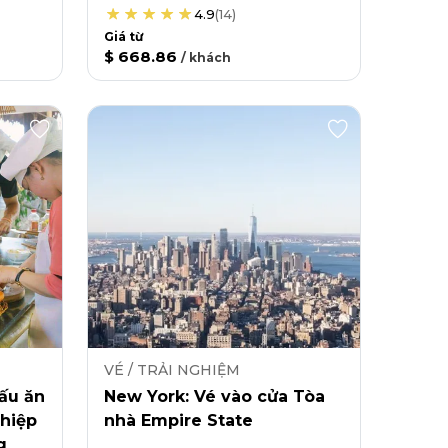
4.9
(
14
)
Giá từ
$ 668.86
/
khách
VÉ / TRẢI NGHIỆM
ấu ăn
New York: Vé vào cửa Tòa
hiệp
nhà Empire State
g