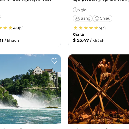
6 giờ
ờ
Sáng
Chiều
4.8
(
5
)
5
(
3
)
Giá từ
01
$ 55.47
/
khách
/
khách