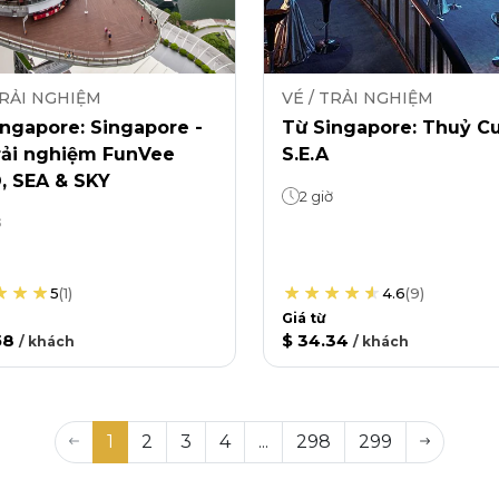
TRẢI NGHIỆM
VÉ / TRẢI NGHIỆM
ngapore: Singapore -
Từ Singapore: Thuỷ C
rải nghiệm FunVee
S.E.A
, SEA & SKY
2 giờ
ờ
5
(
1
)
4.6
(
9
)
Giá từ
58
$ 34.34
/
khách
/
khách
1
2
3
4
...
298
299