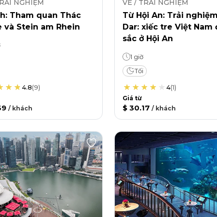
TRẢI NGHIỆM
VÉ / TRẢI NGHIỆM
ch: Tham quan Thác
Từ Hội An: Trải nghiệ
e và Stein am Rhein
Dar: xiếc tre Việt Nam
sắc ở Hội An
ờ
1 giờ
Tối
4.8
(
9
)
4
(
1
)
Giá từ
39
$ 30.17
/
khách
/
khách