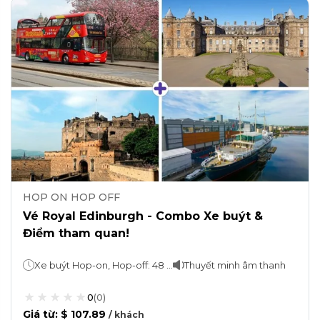
HOP ON HOP OFF
Vé Royal Edinburgh - Combo Xe buýt &
Điểm tham quan!
Xe buýt Hop-on, Hop-off: 48 giờ
Thuyết minh âm thanh
0
(
0
)
Giá từ
:
$ 107.89
/
khách