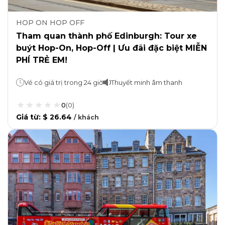
HOP ON HOP OFF
Tham quan thành phố Edinburgh: Tour xe
buýt Hop-On, Hop-Off | Ưu đãi đặc biệt MIỄN
PHÍ TRẺ EM!
Vé có giá trị trong 24 giờ
Thuyết minh âm thanh
0
(
0
)
Giá từ
:
$ 26.64
/
khách