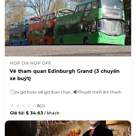
HOP ON HOP OFF
Vé tham quan Edinburgh Grand (3 chuyến
xe buýt)
24 giờ hoặc 48 giờ (bạn chọn) Tour Ba Cây Cầu & Thuyền (nếu chọn option): Xe buýt mất 3 giờ và hành trình là 90 phút
Thuyết minh âm thanh
0
(
0
)
Giá từ
:
$ 34.63
/
khách