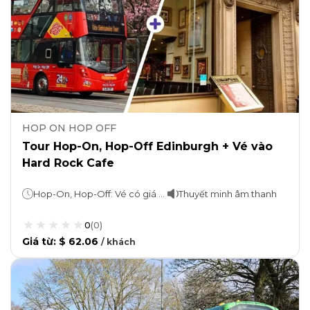
HOP ON HOP OFF
Tour Hop-On, Hop-Off Edinburgh + Vé vào
Hard Rock Cafe
Hop-On, Hop-Off: Vé có giá trị trong vòng 24 giờ Vé tham quan: Ở lại bao lâu tùy thích
Thuyết minh âm thanh
0
(
0
)
Giá từ
:
$ 62.06
/
khách