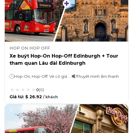
HOP ON HOP OFF
Xe buýt Hop-On Hop-Off Edinburgh + Tour
tham quan Lâu đài Edinburgh
Hop-On, Hop-Off: Vé có giá trị trong 24 giờ Tour tham quan: Khoảng 90 phút
Thuyết minh âm thanh
0
(
0
)
Giá từ
:
$ 26.92
/
khách