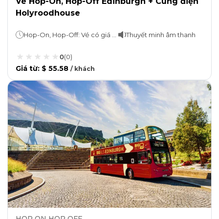
Vé Hop-On, Hop-Off Edinburgh + Cung điện
Holyroodhouse
Hop-On, Hop-Off: Vé có giá trị trong vòng 24 giờ Vé tham quan: Chuyến tham quan thường mất khoảng 60-90 phút.
Thuyết minh âm thanh
0
(
0
)
Giá từ
:
$ 55.58
/
khách
HOP ON HOP OFF