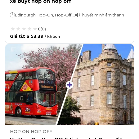
xe buýt hop on hop off
Edinburgh Hop-On, Hop-Off: Vé có giá trị trong vòng 24 giờ Glasgow Hop-On, Hop-Off:1 ngày hoặc 2 ngày (tùy bạn chọn)
Thuyết minh âm thanh
0
(
0
)
Giá từ
:
$ 53.39
/
khách
HOP ON HOP OFF