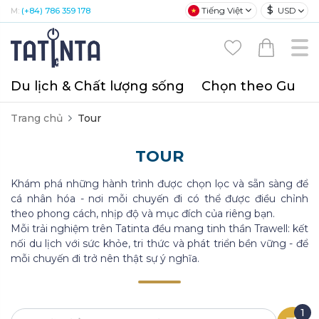
$
Tiếng Việt
USD
M:
(+84) 786 359 178
Du lịch & Chất lượng sống
Chọn theo Gu
T
Trang chủ
Tour
TOUR
Khám phá những hành trình được chọn lọc và sẵn sàng để
cá nhân hóa - nơi mỗi chuyến đi có thể được điều chỉnh
theo phong cách, nhịp độ và mục đích của riêng bạn.
Mỗi trải nghiệm trên Tatinta đều mang tinh thần Trawell: kết
nối du lịch với sức khỏe, tri thức và phát triển bền vững - để
mỗi chuyến đi trở nên thật sự ý nghĩa.
1