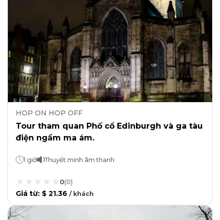
HOP ON HOP OFF
Tour tham quan Phố cổ Edinburgh và ga tàu
điện ngầm ma ám.
1 giờ
Thuyết minh âm thanh
0
(
0
)
Giá từ
:
$ 21.36
/
khách