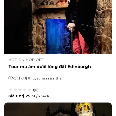
HOP ON HOP OFF
Tour ma ám dưới lòng đất Edinburgh
75 phút
Thuyết minh âm thanh
0
(
0
)
Giá từ
:
$ 25.31
/
khách