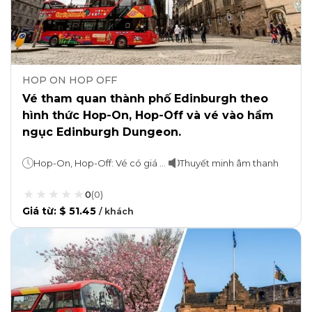
HOP ON HOP OFF
Vé tham quan thành phố Edinburgh theo
hình thức Hop-On, Hop-Off và vé vào hầm
ngục Edinburgh Dungeon.
Hop-On, Hop-Off: Vé có giá trị trong vòng 24 giờ Vé tham quan: 80 phút
Thuyết minh âm thanh
0
(
0
)
Giá từ
:
$ 51.45
/
khách