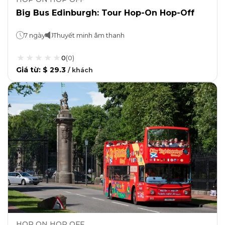
Big Bus Edinburgh: Tour Hop-On Hop-Off
7 ngày
Thuyết minh âm thanh
0
(
0
)
Giá từ
:
$ 29.3
/
khách
HOP ON HOP OFF