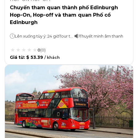
Chuyến tham quan thành phố Edinburgh
Hop-On, Hop-off và tham quan Phố cổ
Edinburgh
Lên xuống tùy ý: 24 giờTour tham quan phố cổ: 1,5 giờ
Thuyết minh âm thanh
0
(
0
)
Giá từ
:
$ 53.39
/
khách