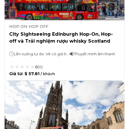
HOP ON HOP OFF
City Sightseeing Edinburgh Hop-On, Hop-
off và Trải nghiệm rượu whisky Scotland
Lên xuống tự do: Vé có giá trị trong 24 giờ (1 vòng: 70 phút)Trải nghiệm rượu whisky Scotland: 50-75 phút
Thuyết minh âm thanh
0
(
0
)
Giá từ
:
$ 57.81
/
khách