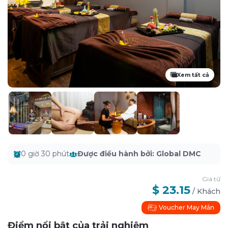
Xem tất cả
0 giờ 30 phút
Được điều hành bởi
:
Global DMC
Giá từ
$ 23.15
/
Khách
Voucher May Mắn
Điểm nổi bật của trải nghiệm