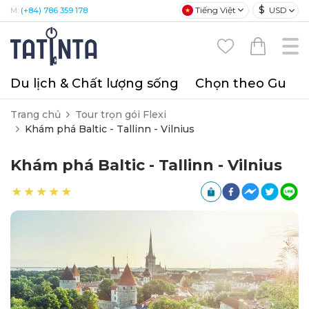
$
Tiếng Việt
USD
M:
(+84) 786 359 178
Du lịch & Chất lượng sống
Chọn theo Gu
T
Trang chủ
Tour trọn gói Flexi
Khám phá Baltic - Tallinn - Vilnius
Khám phá Baltic - Tallinn - Vilnius