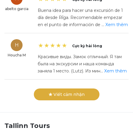
abelto garcia
Buena idea para hacer una excursión de 1
día desde Rīga. Recomendable empezar
en el punto de información de
...
Xem thêm
H
Cực kỳ hài lòng
Houcha M
Красивые виды. Замок отличный. Я там
была на экскурсии и наша команда
заняла 1 место. (Lutz). Из мин
...
Xem thêm
Viết cảm nhận
Tallinn
Tours