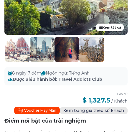
Xem tất cả
8 ngày 7 đêm
Ngôn ngữ
:
Tiếng Anh
Được điều hành bởi
:
Travel Addicts Club
Giá từ
$ 1,327.5
/
Khách
Xem bảng giá theo số khách
Voucher May Mắn
Điểm nổi bật của trải nghiệm