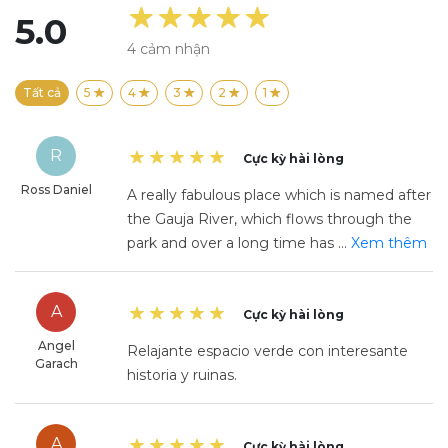
5.0
4
cảm nhận
Tất cả
5
4
3
2
1
R
Cực kỳ hài lòng
Ross Daniel
A really fabulous place which is named after
the Gauja River, which flows through the
park and over a long time has
...
Xem thêm
A
Cực kỳ hài lòng
Angel
Relajante espacio verde con interesante
Garach
historia y ruinas.
A
Cực kỳ hài lòng