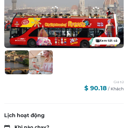
Xem tất cả
Giá từ
$ 90.18
/
Khách
Lịch hoạt động
Khi nào chạy?