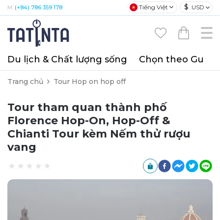
$
Tiếng Việt
USD
M:
(+84) 786 359 178
Du lịch & Chất lượng sống
Chọn theo Gu
T
Trang chủ
Tour Hop on hop off
Tour tham quan thành phố
Florence Hop-On, Hop-Off &
Chianti Tour kèm Nếm thử rượu
vang