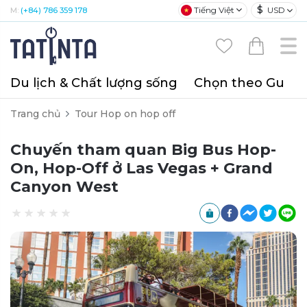
$
Tiếng Việt
USD
M:
(+84) 786 359 178
Du lịch & Chất lượng sống
Chọn theo Gu
T
Trang chủ
Tour Hop on hop off
Chuyến tham quan Big Bus Hop-
On, Hop-Off ở Las Vegas + Grand
Canyon West