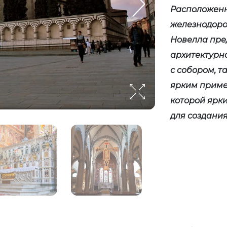
Расположенн
железнодоро
Новелла пре
архитектурно
с собором, т
ярким приме
которой ярк
для создани