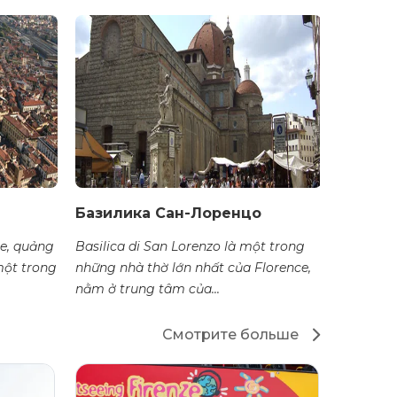
Базилика Сан-Лоренцо
e, quảng
Basilica di San Lorenzo là một trong
một trong
những nhà thờ lớn nhất của Florence,
nằm ở trung tâm của...
Смотрите больше