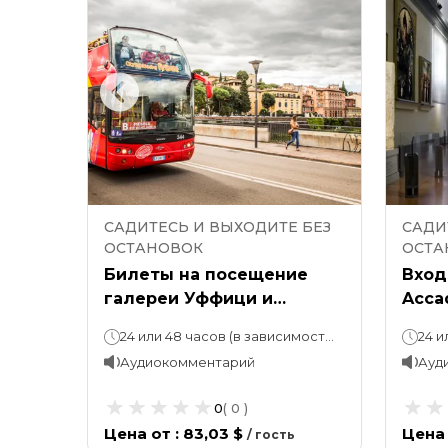
 БЕЗ
САДИТЕСЬ И ВЫХОДИТЕ БЕЗ
САДИ
ОСТАНОВОК
ОСТА
нции:
Билеты на посещение
Вход
к с
галереи Уффици и
Accad
ки и
автобусную экскурсию по
Sight
имерно 1,5 часа.
24 или 48 часов (в зависимости от вашего выбора)
24 или 
Флоренции с
любо
Аудиокомментарий
Ауд
возможностью высадки и
посадки на разных
0
(
0
)
остановках.
ров
Цена от
:
83,03 $
Цена
/
гость