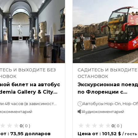
ТЕСЬ И ВЫХОДИТЕ БЕЗ
САДИТЕСЬ И ВЫХОДИТЕ
НОВОК
ОСТАНОВОК
ной билет на автобус
Экскурсионная поез
emia Gallery & City
по Флоренции с
seeing Florence (на
остановками на авто
48 часов (в зависимости от вашего выбора)
Автобусы Hop-On, Hop-Off: 24, 48 или 72 часа. Экскурсия по Чинкве-Терр
й остановке)
и гидом по Чинкве-Те
иокомментарий
Аудиокомментарий
0
(
0
)
0
(
0
)
 от
:
73,95 долларов
Цена от
:
101,52 $
/
гость