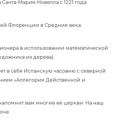
Санта-Мария-Новелла с 1221 года
ей Флоренции в Средние века.
 пионера в использовании математической
удожника из дерева).
ает в себя Испанскую часовню с северной
анием «Аллегория Действенной и
напомнит вам многие её церкви. На наш
оче.