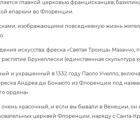
вляется главной церковью францисканцев, базилика 
кой епархии во Флоренции.
сками, изображающими повседневную жизнь жител
о.
едения искусства: фреска «Святая Троица» Мазаччо,
распятие Брунеллески (единственная скульптура х
енный и украшенный в 1332 году Паоло Учелло, включ
 фреска Андреа ди Бонаюто из Флоренции под назв
о ордена».
очень красочный, и если вы бывали в Венеции, он 
ровательных церквей Флоренции, наряду с Санта-Кр