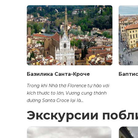
Базилика Санта-Кроче
Баптис
Trong khi Nhà thờ Florence tự hào với
kích thước to lớn, Vương cung thánh
đường Santa Croce lại là...
Экскурсии побл