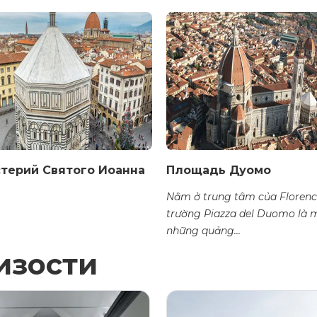
терий Святого Иоанна
Площадь Дуомо
Nằm ở trung tâm của Florenc
trường Piazza del Duomo là 
những quảng...
изости