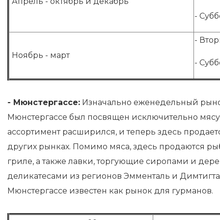
Апрель - октябрь и декабрь
- Субб
- Втор
Ноябрь - март
- Субб
- Мюнстергассе:
Изначально еженедельный рыно
Мюнстергассе был посвящен исключительно мясу
ассортимент расширился, и теперь здесь продаетс
других рынках. Помимо мяса, здесь продаются ры
гриле, а также лавки, торгующие сиропами и де
деликатесами из регионов Эмменталь и Димтигта
Мюнстергассе известен как рынок для гурманов.