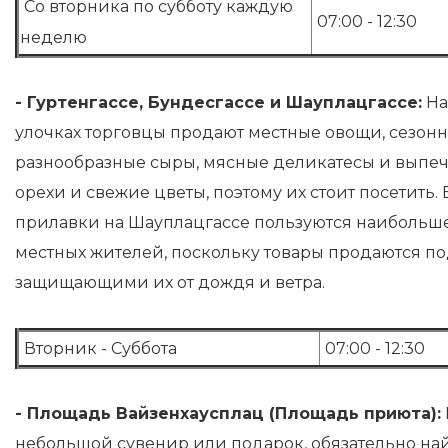
Со вторника по субботу каждую
07:00 - 12:30
неделю
- Гуртенгассе, Бундесгассе и Шауплацгассе:
На
улочках торговцы продают местные овощи, сезонн
разнообразные сыры, мясные деликатесы и выпечк
орехи и свежие цветы, поэтому их стоит посетить
прилавки на Шауплацгассе пользуются наибольш
местных жителей, поскольку товары продаются по
защищающими их от дождя и ветра.
Вторник - Суббота
07:00 - 12:30
- Площадь Вайзенхаусплац (Площадь приюта):
небольшой сувенир или подарок, обязательно на