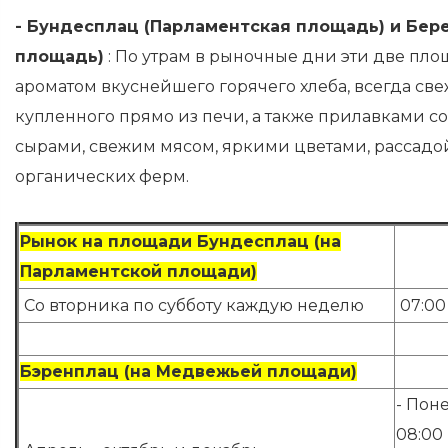
- Бундесплац (Парламентская площадь) и Бер
площадь)
: По утрам в рыночные дни эти две пл
ароматом вкуснейшего горячего хлеба, всегда св
купленного прямо из печи, а также прилавками 
сырами, свежим мясом, яркими цветами, рассадо
органических ферм.
Рынок на площади Бундесплац (на
Парламентской площади)
Со вторника по субботу каждую неделю
07:00 
Бэренплац (на Медвежьей площади)
- Пон
08:00 