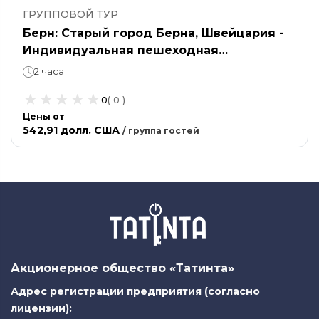
ГРУППОВОЙ ТУР
Берн: Старый город Берна, Швейцария -
Индивидуальная пешеходная
историческая экскурсия для группы из 15
2 часа
человек.
0
(
0
)
Цены от
542,91 долл. США
/
группа гостей
Акционерное общество «Татинта»
Адрес регистрации предприятия (согласно
лицензии):