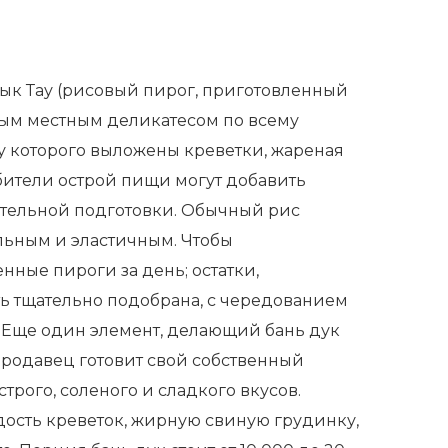
 Дык Тау (рисовый пирог, приготовленный
нным местным деликатесом по всему
у которого выложены креветки, жареная
юбители острой пищи могут добавить
ательной подготовки. Обычный рис
ельным и эластичным. Чтобы
нные пироги за день; остатки,
ть тщательно подобрана, с чередованием
. Еще один элемент, делающий бань дук
продавец готовит свой собственный
трого, соленого и сладкого вкусов.
адость креветок, жирную свиную грудинку,