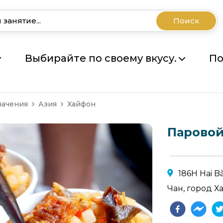
Поиск
Выбирайте по своему вкусу.
По
начения
Азия
Хайфон
Паровой
186H Hai B
Чан, город Х