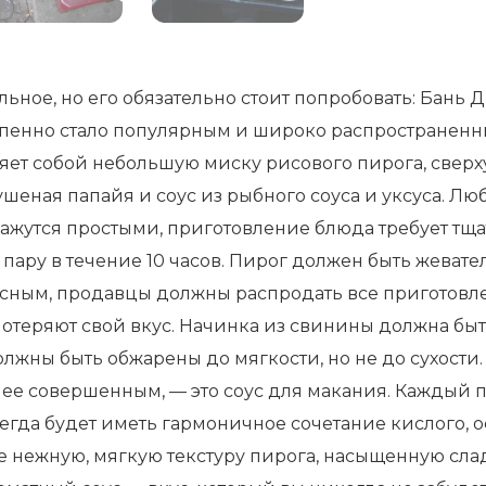
льное, но его обязательно стоит попробовать: Бань
остепенно стало популярным и широко распростране
яет собой небольшую миску рисового пирога, сверх
шеная папайя и соус из рыбного соуса и уксуса. Л
кажутся простыми, приготовление блюда требует тщ
 пару в течение 10 часов. Пирог должен быть жеват
кусным, продавцы должны распродать все приготовле
потеряют свой вкус. Начинка из свинины должна бы
олжны быть обжарены до мягкости, но не до сухости
лее совершенным, — это соус для макания. Каждый 
сегда будет иметь гармоничное сочетание кислого, ос
те нежную, мягкую текстуру пирога, насыщенную сл