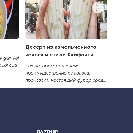
Десерт из измельченного
Желей
кокоса в стиле Хайфонга
ị gắn với
Это блюд
gười của
питател
Блюда, приготовленные
лакомст
преимущественно из кокоса,
произвели настоящий фурор среди
молодежи, когда впервые
появились.
ПАРТНЕР