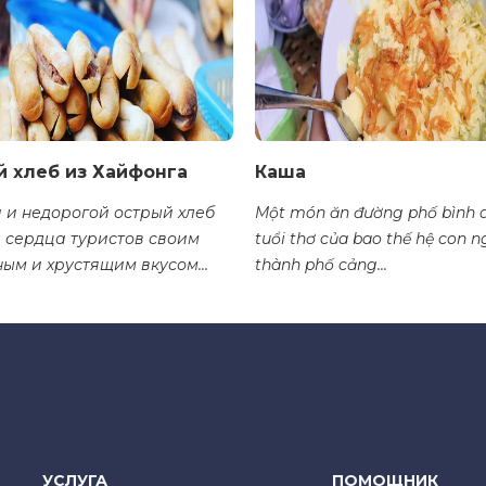
 хлеб из Хайфонга
Каша
 и недорогой острый хлеб
Một món ăn đường phố bình d
 сердца туристов своим
tuổi thơ của bao thế hệ con n
ым и хрустящим вкусом...
thành phố cảng...
УСЛУГА
ПОМОЩНИК