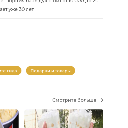
. Порция бань дук стоит от 10 000 до 20
ет уже 30 лет.
те гида
Подарки и товары
Смотрите больше