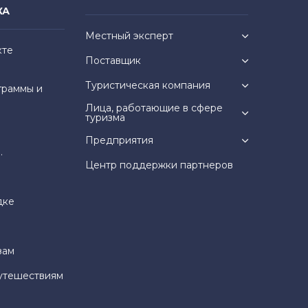
КА
Местный эксперт
кте
Поставщик
Туристическая компания
граммы и
Лица, работающие в сфере
туризма
Предприятия
.
Центр поддержки партнеров
дке
зам
утешествиям