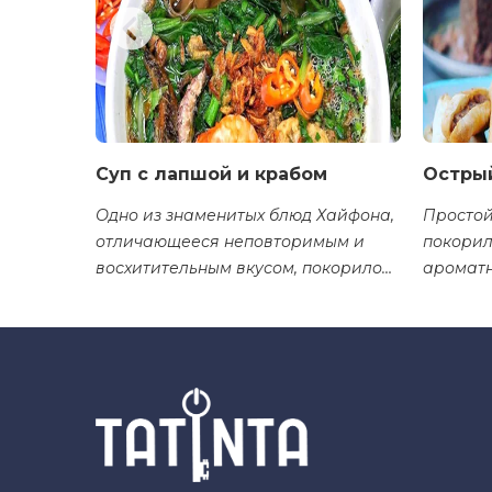
онга
Суп с лапшой и крабом
Острый
уличная
Одно из знаменитых блюд Хайфона,
Простой
отличающееся неповторимым и
покорил
восхитительным вкусом, покорило
ароматн
сердца многих туристов.