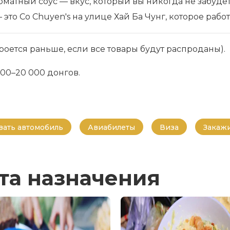
матный соус — вкус, который вы никогда не забудете
то Co Chuyen's на улице Хай Ба Чунг, которое работа
акроется раньше, если все товары будут распроданы).
000–20 000 донгов.
ать автомобиль
Авиабилеты
Виза
Закажи
та назначения