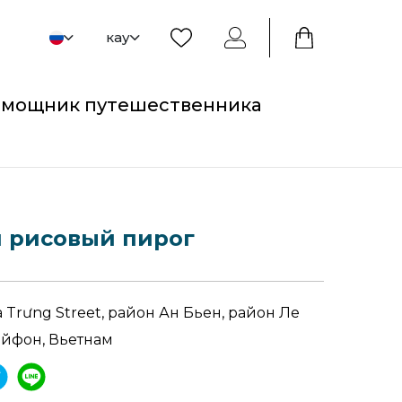
кау
мощник путешественника
 рисовый пирог
à Trưng Street, район Ан Бьен, район Ле
айфон, Вьетнам