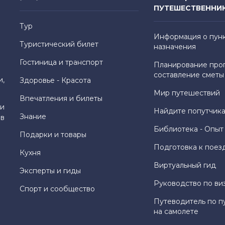
ПУТЕШЕСТВЕННИ
Тур
Информация о пун
Туристический билет
назначения
Гостиница и транспорт
Планирование про
составление сметы
и,
Здоровье - Красота
Мир путешествий
Впечатления и билеты
и
Найдите попутчика
Знание
 в
Библиотека - Опыт
Подарки и товары
Подготовка к поез
Кухня
Виртуальный гид
Эксперты и гиды
Руководство по ви
Спорт и сообщество
Путеводитель по п
на самолете