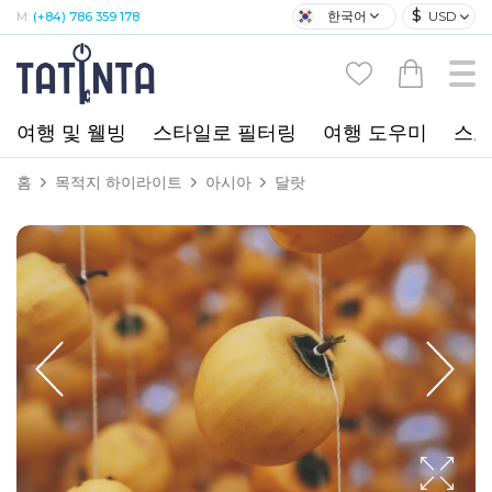
$
한국어
USD
M:
(+84) 786 359 178
여행 및 웰빙
스타일로 필터링
여행 도우미
스포
홈
목적지 하이라이트
아시아
달랏