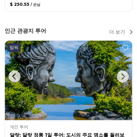
$ 250.55
/
손님
인근 관광지 투어
더 보기
탑픽
개인 투어
달랏: 달랏 정통 1일 투어: 도시의 주요 명소를 둘러보