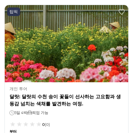
탑픽
개인 투어
달랏: 달랏의 수천 송이 꽃들이 선사하는 고요함과 생
동감 넘치는 색채를 발견하는 여정.
5일 4박
픽업 가능
0
(
0
)
부터