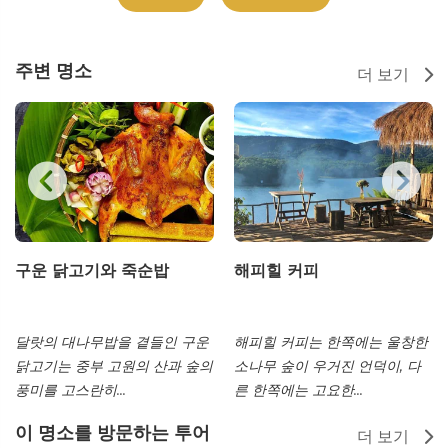
주변 명소
더 보기
구운 닭고기와 죽순밥
해피힐 커피
달랏의 대나무밥을 곁들인 구운
해피힐 커피는 한쪽에는 울창한
닭고기는 중부 고원의 산과 숲의
소나무 숲이 우거진 언덕이, 다
풍미를 고스란히...
른 한쪽에는 고요한...
이 명소를 방문하는 투어
더 보기