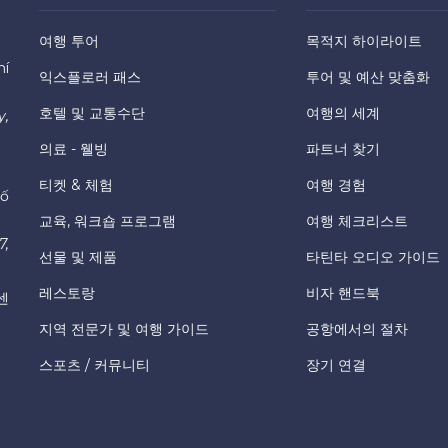
여행 투어
목적지 하이라이트
hí
익스플로러 패스
투어 및 예산 맞춤화
호텔 및 교통수단
여행의 세계
y,
의료 - 웰빙
파트너 찾기
티켓 & 체험
여행 경험
hố
교육, 워크숍 프로그램
여행 체크리스트
7,
선물 및 제품
타틴타 오디오 가이드
레스토랑
비자 핸드북
센
지역 전문가 및 여행 가이드
공항에서의 절차
스포츠 / 커뮤니티
장기 연결