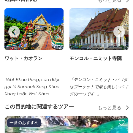
もっと見る
ワット・カオラン
モンコル・ニミット寺院
"Wat Khao Rang, còn được
「モンコン・ニミット・パゴダ
gọi là Sumnak Song Khao
はプーケットで最も美しいパゴ
Rang hoặc Wat Khao...
ダの一つです…」
この目的地に関連するツアー
もっと見る
一番のおすすめ