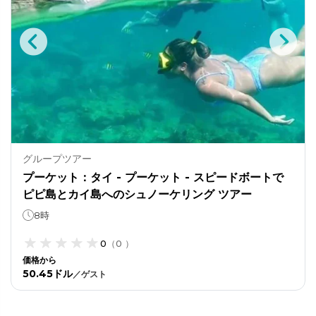
グループツアー
プーケット：タイ - プーケット - スピードボートで
ピピ島とカイ島へのシュノーケリング ツアー
8時
0
（
0
）
価格から
50.45ドル
／
ゲスト