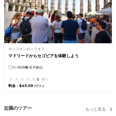
ホップオンホップオフ
マドリードからセゴビアを体験しよう
10.5時間
音声解説
0
（
0
）
料金
：
$45.09
/
ゲスト
近隣のツアー
もっと見る