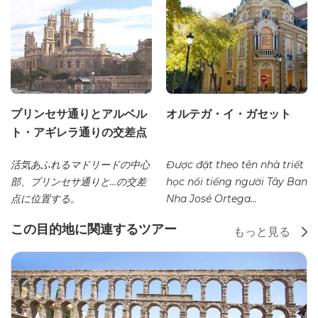
プリンセサ通りとアルベル
オルテガ・イ・ガセット
ト・アギレラ通りの交差点
活気あふれるマドリードの中心
Được đặt theo tên nhà triết
部、プリンセサ通りと…の交差
học nổi tiếng người Tây Ban
点に位置する。
Nha José Ortega...
この目的地に関連するツアー
もっと見る