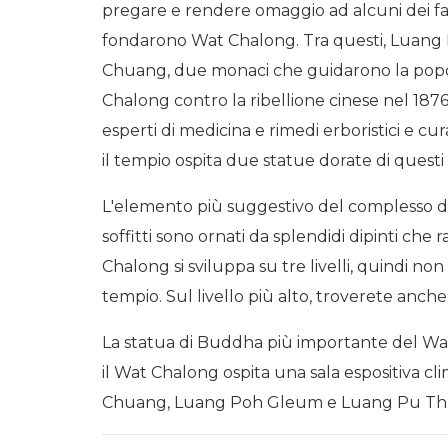
pregare e rendere omaggio ad alcuni dei f
fondarono Wat Chalong. Tra questi, Luan
Chuang, due monaci che guidarono la popol
Chalong contro la ribellione cinese nel 187
esperti di medicina e rimedi erboristici e cur
il tempio ospita due statue dorate di quest
L'elemento più suggestivo del complesso di
soffitti sono ornati da splendidi dipinti ch
Chalong si sviluppa su tre livelli, quindi no
tempio. Sul livello più alto, troverete anch
La statua di Buddha più importante del Wat 
il Wat Chalong ospita una sala espositiva 
Chuang, Luang Poh Gleum e Luang Pu Thuad,