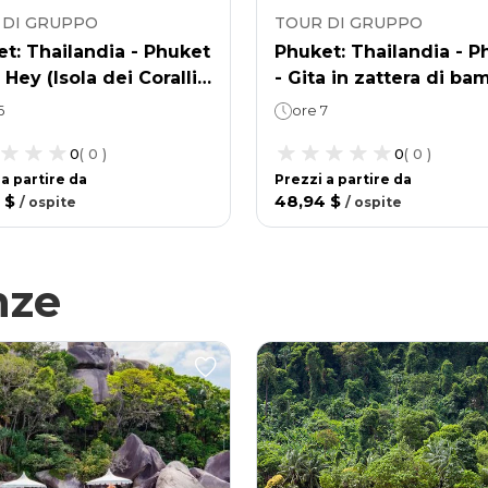
 DI GRUPPO
TOUR DI GRUPPO
t: Thailandia - Phuket
Phuket: Thailandia - P
 Hey (Isola dei Coralli)
- Gita in zattera di ba
ciera al tramonto su un
ed esplorazione della
6
ore 7
arano a vela.
giungla
0
(
0
)
0
(
0
)
 a partire da
Prezzi a partire da
 $
48,94 $
/
ospite
/
ospite
nze