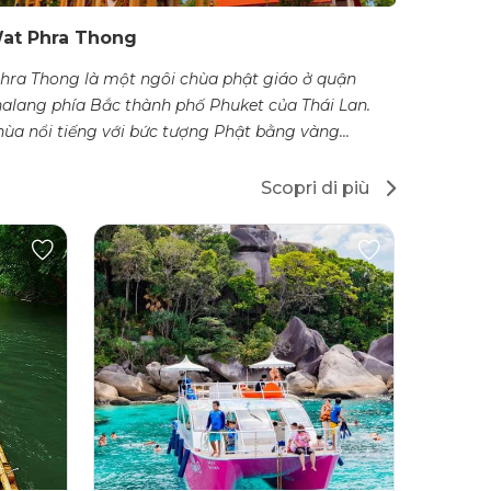
at Phra Thong
Phra Thong là một ngôi chùa phật giáo ở quận
halang phía Bắc thành phố Phuket của Thái Lan.
ùa nổi tiếng với bức tượng Phật bằng vàng...
Scopri di più