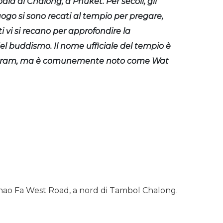
baia di Chalong, a Phuket. Per secoli, gli
uogo si sono recati al tempio per pregare,
ti vi si recano per approfondire la
l buddismo. Il nome ufficiale del tempio è
aram, ma è comunemente noto come Wat
u Chao Fa West Road, a nord di Tambol Chalong.