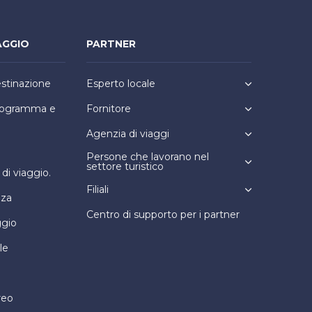
AGGIO
PARTNER
estinazione
Esperto locale
programma e
Fornitore
Agenzia di viaggi
Persone che lavorano nel
settore turistico
i viaggio.
Filiali
nza
Centro di supporto per i partner
ggio
le
reo