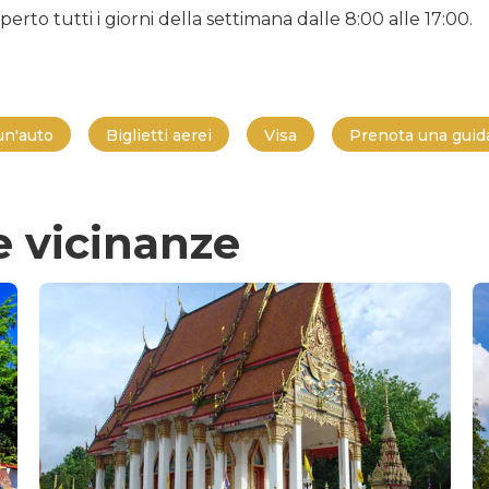
erto tutti i giorni della settimana dalle 8:00 alle 17:00.
un'auto
Biglietti aerei
Visa
Prenota una guida
e vicinanze