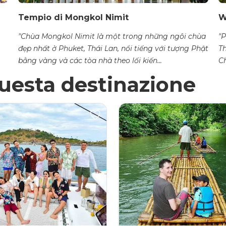
Tempio di Mongkol Nimit
W
"Chùa Mongkol Nimit là một trong những ngôi chùa
"
đẹp nhất ở Phuket, Thái Lan, nổi tiếng với tượng Phật
T
bằng vàng và các tòa nhà theo lối kiến...
Ch
questa destinazione