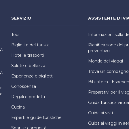
SERVIZIO
ASSISTENTE DI VI
Tour
Informazioni sulla d
Biglietto del turista
Pianificazione del 
y,
preventivo
Hotel e trasporti
Mondo dei viaggi
Salute e bellezza
Trova un compagno d
y,
Esperienze e biglietti
Biblioteca - Esperie
Conoscenza
ri
Preparativi per il via
ro
Regali e prodotti
Guida turistica virtua
Cucina
Guida ai visti
Esperti e guide turistiche
Guida ai viaggi in ae
Sport e comunità