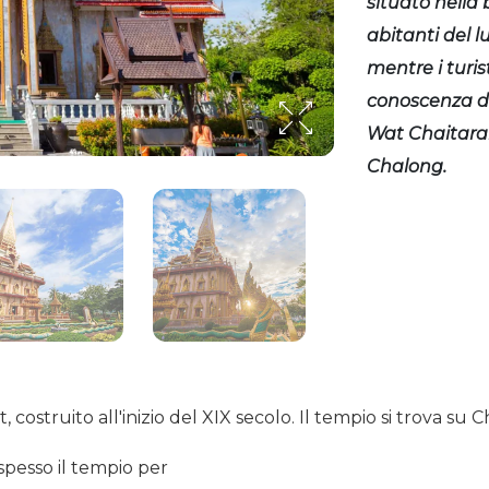
situato nella 
abitanti del l
mentre i turis
conoscenza de
Wat Chaitar
Chalong.
 costruito all'inizio del XIX secolo. Il tempio si trova s
 spesso il tempio per