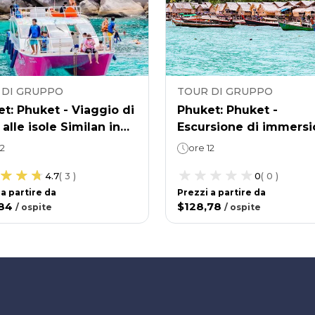
 DI GRUPPO
TOUR DI GRUPPO
t: Phuket - Viaggio di
Phuket: Phuket -
 alle isole Similan in
Escursione di immersi
marano veloce
subacquee nelle isole 
12
ore 12
4.7
(
3
)
0
(
0
)
 a partire da
Prezzi a partire da
,84
$128,78
/
ospite
/
ospite