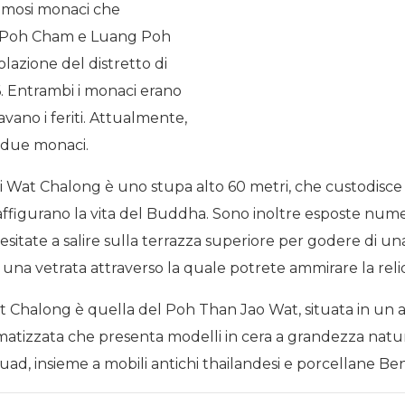
amosi monaci che
g Poh Cham e Luang Poh
azione del distretto di
6. Entrambi i monaci erano
avano i feriti. Attualmente,
i due monaci.
 Wat Chalong è uno stupa alto 60 metri, che custodisce u
e raffigurano la vita del Buddha. Sono inoltre esposte nu
n esitate a salire sulla terrazza superiore per godere di 
e una vetrata attraverso la quale potrete ammirare la reli
Chalong è quella del Poh Than Jao Wat, situata in un anti
climatizzata che presenta modelli in cera a grandezza n
 insieme a mobili antichi thailandesi e porcellane Be