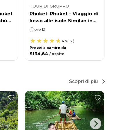
TOUR DI GRUPPO
huket
Phuket: Phuket - Viaggio di
mbù
lusso alle isole Similan in
catamarano veloce
ore 12
4.7
(
3
)
Prezzi a partire da
$134,84
/
ospite
Scopri di più