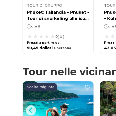
TOUR DI GRUPPO
TOUR
Phuket: Tailandia - Phuket -
Phuke
Tour di snorkeling alle isole
- Koh
Phi Phi e Khai in motoscafo
- Cro
ore 8
ore 
catam
0
(
0
)
Prezzi a partire da
Prezzi
50,45 dollari
43,63
a
persona
Tour nelle vicina
Scelta migliore