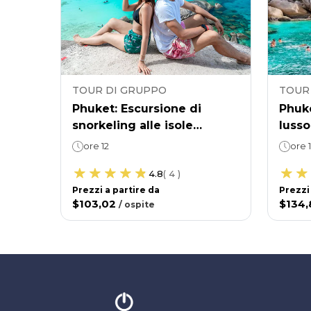
TOUR DI GRUPPO
TOUR
uket -
Phuket: Escursione di
Phuke
 isole
snorkeling alle isole
lusso
scafo
Similan in motoscafo
cata
ore 12
ore 
4.8
(
4
)
Prezzi a partire da
Prezzi
$103,02
$134
/
ospite