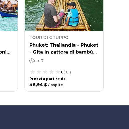
TOUR DI GRUPPO
TOUR
Phuket: Thailandia - Phuket
Phuke
oni
- Gita in zattera di bambù
- Koh
Surin
ed esplorazione della
- Cro
ore 7
ore 
giungla
catam
0
(
0
)
Prezzi a partire da
Prezzi 
48,94 $
43,63
/
ospite