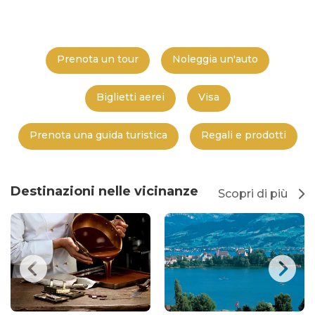
Prenota un tour
Noleggia un'auto
Biglietti aerei
Visa
Prenota una guida turistica
Regali e prodotti
Destinazioni nelle vicinanze
Scopri di più