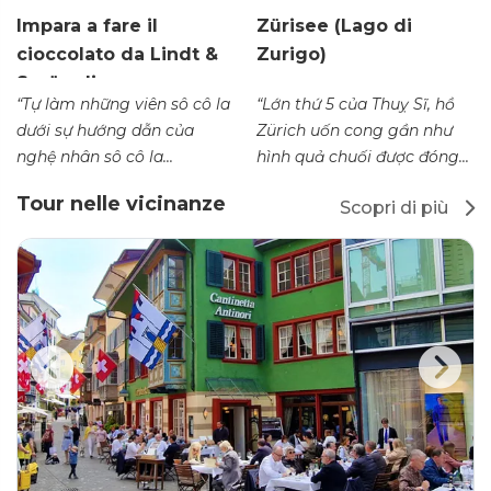
Impara a fare il
Zürisee (Lago di
cioccolato da Lindt &
Zurigo)
Sprüngli
“Tự làm những viên sô cô la
“Lớn thứ 5 của Thuỵ Sĩ, hồ
dưới sự hướng dẫn của
Zürich uốn cong gần như
nghệ nhân sô cô la...
hình quả chuối được đóng...
Tour nelle vicinanze
Scopri di più