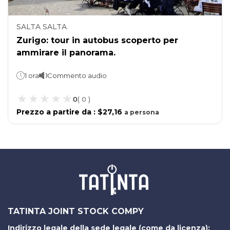
SALTA SALTA
Zurigo: tour in autobus scoperto per
ammirare il panorama.
1 ora
Commento audio
0
(
0
)
Prezzo a partire da
:
$27,16
a
persona
TATINTA JOINT STOCK COMPY
Indirizzo legale della sede legale (come da licenza):