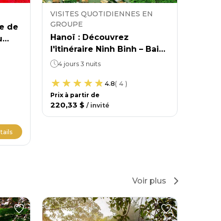
VISITES QUOTIDIENNES EN
VISIT
GROUPE
ge de
Hanoï
Hanoï : Découvrez
u
dans 
l'itinéraire Ninh Binh – Baie
 et
8 jou
d'Ha Long – Sapa.
te en
4 jours 3 nuits
4.8
(
4
)
Prix ​​à
730,1
Prix ​​à partir de
220,33 $
/
invité
tails
Voir plus