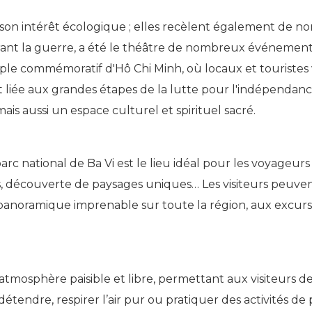
à son intérêt écologique ; elles recèlent également de no
durant la guerre, a été le théâtre de nombreux événemen
emple commémoratif d'Hô Chi Minh, où locaux et touris
nt liée aux grandes étapes de la lutte pour l'indépendance
is aussi un espace culturel et spirituel sacré.
arc national de Ba Vi est le lieu idéal pour les voyageurs
 découverte de paysages uniques… Les visiteurs peuvent c
e panoramique imprenable sur toute la région, aux excu
 atmosphère paisible et libre, permettant aux visiteurs d
étendre, respirer l’air pur ou pratiquer des activités d