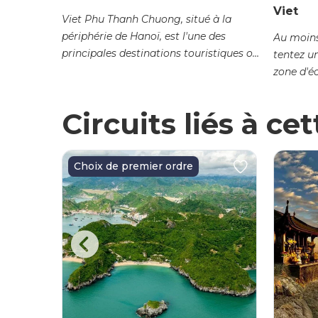
Viet
Viet Phu Thanh Chuong, situé à la
périphérie de Hanoï, est l'une des
ạnh luôn
Au moins
principales destinations touristiques où
g thang
tentez u
les visiteurs peuvent...
ược...
zone d'é
destinat
Circuits liés à ce
Choix de premier ordre