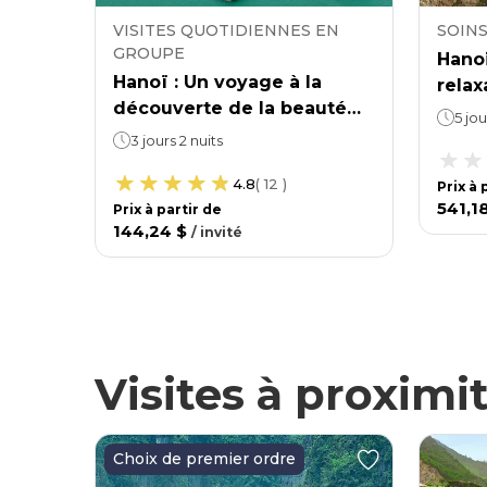
PE
VISITES QUOTIDIENNES EN
SOINS
GROUPE
ique
Hano
Hanoï : Un voyage à la
nam
relax
découverte de la beauté
camp
5 jou
naturelle de l'île de Cat Ba.
3 jours 2 nuits
4.8
(
12
)
Prix ​​à
541,1
Prix ​​à partir de
144,24 $
/
invité
Visites à proximi
Choix de premier ordre