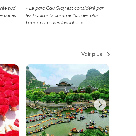
relaxan
trée sud
« Le parc Cau Giay est considéré par
espaces
les habitants comme l'un des plus
Rares so
beaux parcs verdoyants... »
qu'au cœ
d'Hanoï, i
camping a
Voir plus