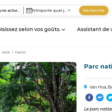
N'importe quel jour
Recherche
isissez selon vos goûts.
Assistant de
Asie
Hanoï
Parc nat
Van Hoa, Ba
Le parc nation