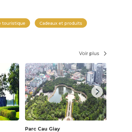
 touristique
Cadeaux et produits
Voir plus
Parc Cau Giay
Des em