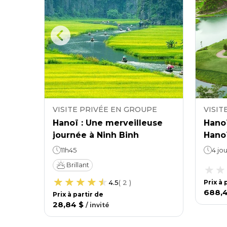
PE
VISITE PRIVÉE EN GROUPE
VISIT
Hanoï : Une merveilleuse
Hanoï
de 4
journée à Ninh Binh
Hanoï
oï -
11h45
4 jou
Brillant
4.5
(
2
)
Prix ​​à
688,
Prix ​​à partir de
28,84 $
/
invité