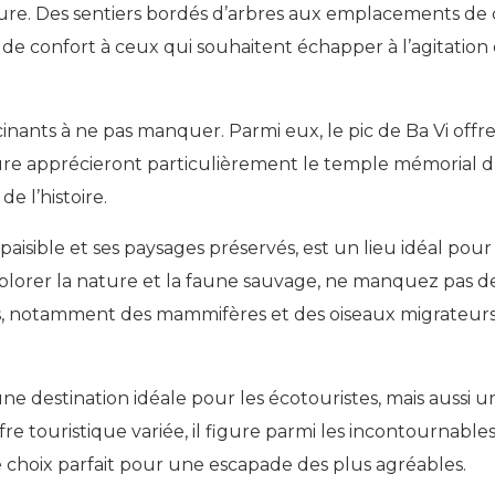
ure. Des sentiers bordés d’arbres aux emplacements de 
 de confort à ceux qui souhaitent échapper à l’agitation de
scinants à ne pas manquer. Parmi eux, le pic de Ba Vi off
lture apprécieront particulièrement le temple mémorial d’
e l’histoire.
 paisible et ses paysages préservés, est un lieu idéal po
lorer la nature et la faune sauvage, ne manquez pas de v
s, notamment des mammifères et des oiseaux migrateurs
e destination idéale pour les écotouristes, mais aussi un
e touristique variée, il figure parmi les incontournable
e choix parfait pour une escapade des plus agréables.