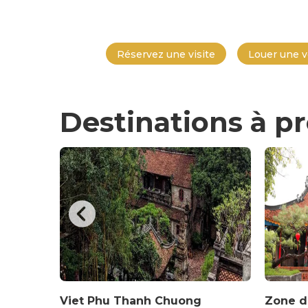
Réservez une visite
Louer une v
Destinations à p
Viet Phu Thanh Chuong
Zone d