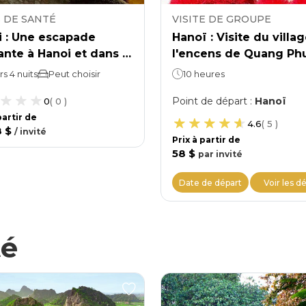
 DE SANTÉ
VISITE DE GROUPE
i : Une escapade
Hanoï : Visite du villa
ante à Hanoi et dans la
l'encens de Quang Ph
agne de Yen Tu.
Cau, du chemin de fer
rs 4 nuits
Peut choisir
10 heures
d'une journée complè
Point de départ
:
Hanoï
0
(
0
)
ville
 partir de
4.6
(
5
)
8 $
/
invité
Prix ​​à partir de
58 $
par
invité
Voir les dé
Date de départ
té