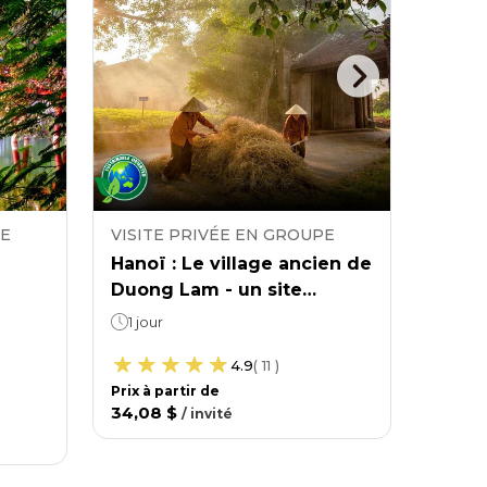
PE
VISITE PRIVÉE EN GROUPE
VISIT
Hanoï : Le village ancien de
Hanoï
Duong Lam - un site
villa
patrimonial au cœur de
rotin
1 jour
1 jour
Son Tay
voya
4.9
(
11
)
prése
Prix ​​à partir de
Prix ​​à
34,08 $
31,75
/
invité