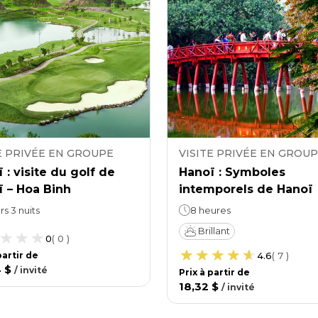
E PRIVÉE EN GROUPE
VISITE PRIVÉE EN GROU
 : visite du golf de
Hanoï : Symboles
 – Hoa Binh
intemporels de Hanoï
rs 3 nuits
8 heures
Brillant
0
(
0
)
 partir de
4.6
(
7
)
4 $
/
invité
Prix ​​à partir de
18,32 $
/
invité