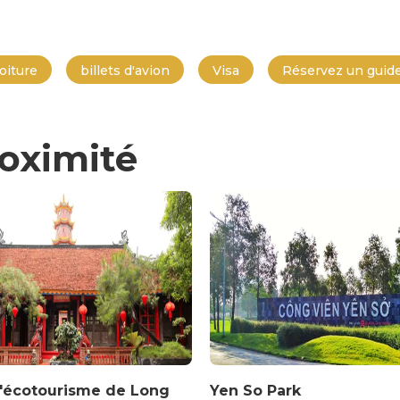
oiture
billets d'avion
Visa
Réservez un guide
roximité
'écotourisme de Long
Yen So Park