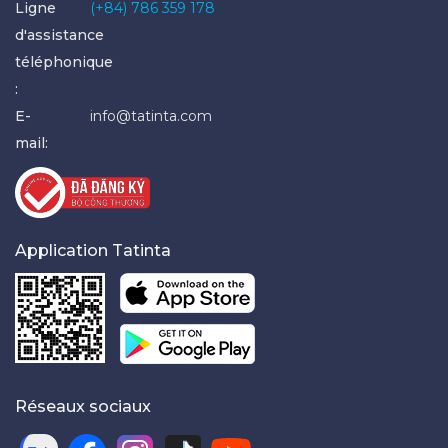
Ligne
(+84) 786 359 178
d'assistance
téléphonique
:
E-
info@tatinta.com
mail:
Application Tatinta
Réseaux sociaux