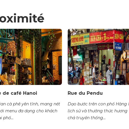
roximité
de café Hanoi
Rue du Pendu
an cà phê yên tĩnh, mang nét
Dạo bước trên con phố Hàng
với menu đa dạng cho khách
lịch sử và thưởng thức hương 
i phố...
chả truyền thống...