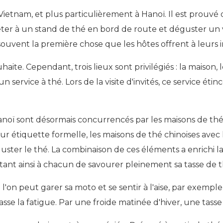
ietnam, et plus particulièrement à Hanoï. Il est prouvé 
arrêter à un stand de thé en bord de route et déguster u
souvent la première chose que les hôtes offrent à leurs i
ite. Cependant, trois lieux sont privilégiés : la maison, 
rvice à thé. Lors de la visite d'invités, ce service étin
'Hanoï sont désormais concurrencés par les maisons de t
ur étiquette formelle, les maisons de thé chinoises avec 
ster le thé. La combinaison de ces éléments a enrichi l
ant ainsi à chacun de savourer pleinement sa tasse de t
 l'on peut garer sa moto et se sentir à l'aise, par exemp
sse la fatigue. Par une froide matinée d'hiver, une tasse 