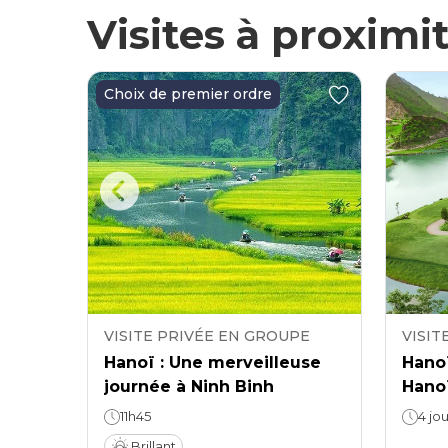
Visites à proximi
Choix de premier ordre
PE
VISITE PRIVÉE EN GROUPE
VISIT
Hanoï : Une merveilleuse
Hanoï
de 4
journée à Ninh Binh
Hanoï
oï -
11h45
4 jou
Brillant