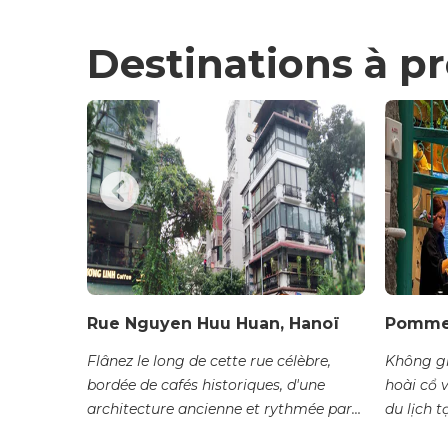
Destinations à p
Rue Nguyen Huu Huan, Hanoï
Pomme 
rung tâm
Flânez le long de cette rue célèbre,
Không gi
thống
bordée de cafés historiques, d'une
hoài cổ 
n mua...
architecture ancienne et rythmée par
du lịch tạ
une vie si particulière...