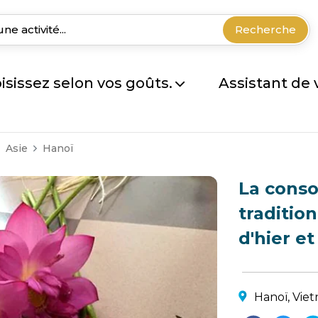
Recherche
isissez selon vos goûts.
Assistant de
Asie
Hanoï
La cons
traditio
d'hier et
Hanoï, Vie