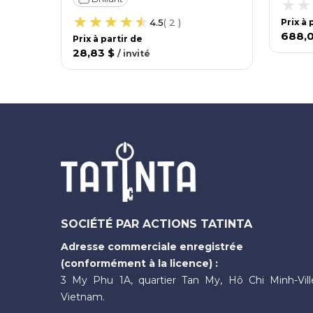
4.5
(
2
)
Prix ​​à
688,
Prix ​​à partir de
28,83 $
/
invité
SOCIÉTÉ PAR ACTIONS TATINTA
Adresse commerciale enregistrée
(conformément à la licence) :
3 My Phu 1A, quartier Tan My, Hô Chi Minh-Vill
Vietnam.