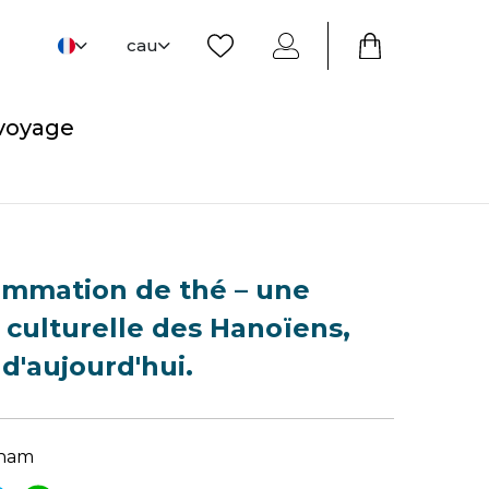
cau
 voyage
ommation de thé – une
n culturelle des Hanoïens,
 d'aujourd'hui.
tnam