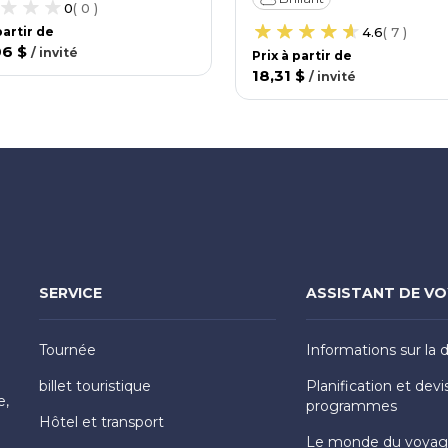
0
(
0
)
 partir de
4.6
(
7
)
06 $
/
invité
Prix ​​à partir de
18,31 $
/
invité
SERVICE
ASSISTANT DE V
Tournée
Informations sur la 
billet touristique
Planification et devi
e,
programmes
Hôtel et transport
Le monde du voya