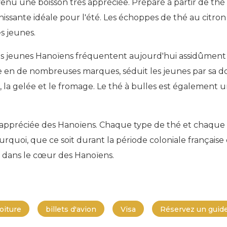
evenu une boisson très appréciée. Préparé à partir de t
aîchissante idéale pour l'été. Les échoppes de thé au cit
s jeunes.
 les jeunes Hanoïens fréquentent aujourd'hui assidûment l
ée en de nombreuses marques, séduit les jeunes par sa d
, la gelée et le fromage. Le thé à bulles est également 
s appréciée des Hanoïens. Chaque type de thé et chaque 
ourquoi, que ce soit durant la période coloniale françai
e dans le cœur des Hanoïens.
oiture
billets d'avion
Visa
Réservez un guide