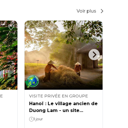
Voir plus
PE
VISITE PRIVÉE EN GROUPE
VISIT
Hanoï : Le village ancien de
Hanoï
Duong Lam - un site
villa
patrimonial au cœur de
rotin
1 jour
1 jour
Son Tay
voya