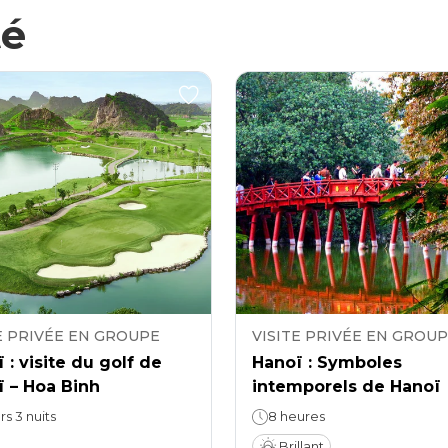
té
E PRIVÉE EN GROUPE
VISITE PRIVÉE EN GROU
 : visite du golf de
Hanoï : Symboles
 – Hoa Binh
intemporels de Hanoï
rs 3 nuits
8 heures
Brillant