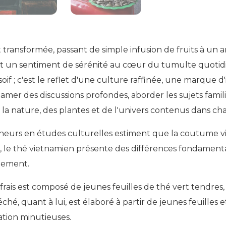
transformée, passant de simple infusion de fruits à un ar
t un sentiment de sérénité au cœur du tumulte quotidien
soif ; c'est le reflet d'une culture raffinée, une marque 
r des discussions profondes, aborder les sujets familiaux
 la nature, des plantes et de l'univers contenus dans ch
eurs en études culturelles estiment que la coutume vi
ux, le thé vietnamien présente des différences fondamen
nnement.
é frais est composé de jeunes feuilles de thé vert tendr
hé séché, quant à lui, est élaboré à partir de jeunes feuil
tion minutieuses.