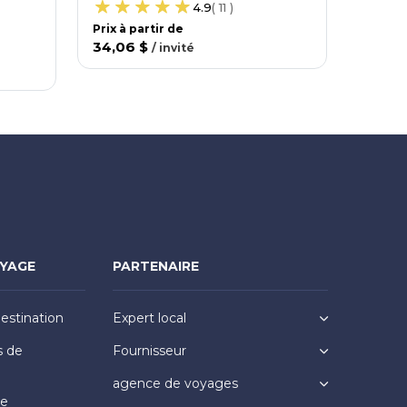
4.9
(
11
)
prése
Prix ​​à partir de
Prix ​​à
34,06 $
31,73
/
invité
OYAGE
PARTENAIRE
destination
Expert local
s de
Fournisseur
agence de voyages
ge