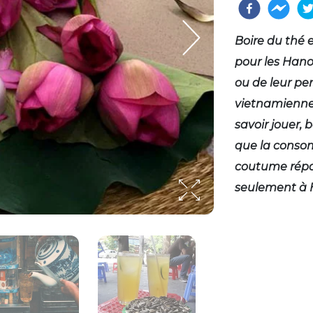
Boire du thé 
pour les Hano
ou de leur pe
vietnamiennes
savoir jouer, b
que la conso
coutume répan
seulement à H