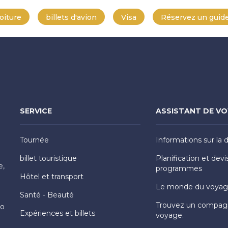
oiture
billets d'avion
Visa
Réservez un guide
SERVICE
ASSISTANT DE V
Tournée
Informations sur la 
billet touristique
Planification et devi
e,
programmes
Hôtel et transport
Le monde du voya
Santé - Beauté
Trouvez un compag
Ho
Expériences et billets
voyage.