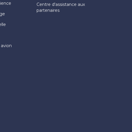
rience
Centre d'assistance aux
partenaires
age
elle
 avion