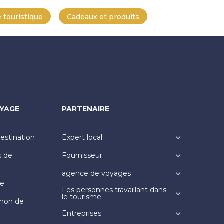
 touristique
Cadeaux et produits
OYAGE
PARTENAIRE
destination
Expert local
s de
Fournisseur
agence de voyages
ge
Les personnes travaillant dans
le tourisme
non de
Entreprises