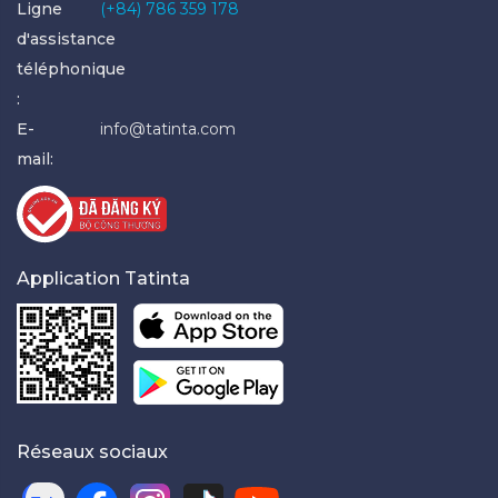
Ligne
(+84) 786 359 178
d'assistance
téléphonique
:
E-
info@tatinta.com
mail:
Application Tatinta
Réseaux sociaux