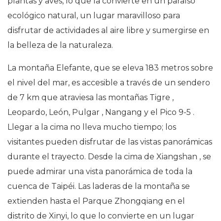
plantas y aves, lo que la convierte en un paraíso
ecológico natural, un lugar maravilloso para
disfrutar de actividades al aire libre y sumergirse en
la belleza de la naturaleza.
La montaña Elefante, que se eleva 183 metros sobre
el nivel del mar, es accesible a través de un sendero
de 7 km que atraviesa las montañas Tigre
,
Leopardo, León, Pulgar
,
Nangang
y
el
Pico
9-5
.
Llegar
a
la
cima
no lleva mucho tiempo; los
visitantes pueden disfrutar de las vistas panorámicas
durante el trayecto. Desde la cima
de
Xiangshan
, se
puede admirar una vista panorámica de toda la
cuenca de Taipéi. Las laderas de la montaña se
extienden hasta el Parque Zhongqiang en el
distrito de Xinyi, lo que lo convierte en un lugar