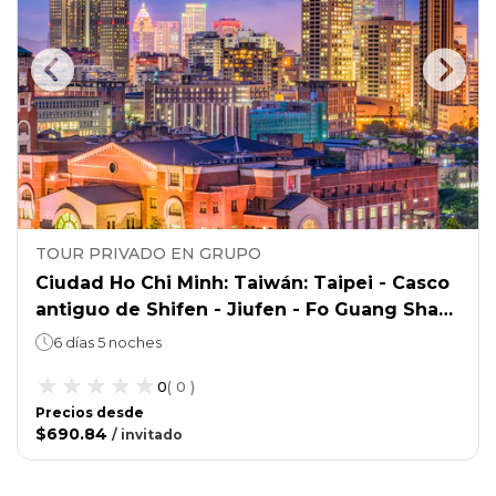
TOUR PRIVADO EN GRUPO
Ciudad Ho Chi Minh: Taiwán: Taipei - Casco
antiguo de Shifen - Jiufen - Fo Guang Shan
- Kaohsiung
6 días 5 noches
0
(
0
)
Precios desde
$690.84
/
invitado