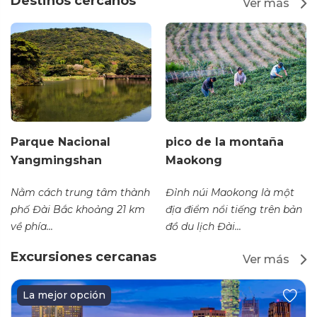
Destinos cercanos
Ver más
Parque Nacional
pico de la montaña
Yangmingshan
Maokong
Nằm cách trung tâm thành
Đỉnh núi Maokong là một
phố Đài Bắc khoảng 21 km
địa điểm nổi tiếng trên bản
về phía...
đồ du lịch Đài...
Excursiones cercanas
Ver más
La mejor opción