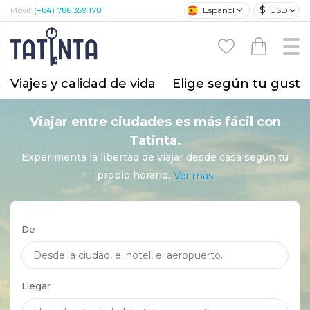
$
Español
USD
Móvil:
(+84) 786 359 178
Viajes y calidad de vida
Elige según tu gusto
Viajar entre ciudades es más fácil con
Tatinta.
Experimenta la libertad de viajar desde casa según tu
propio horario.
Ver más
De
Llegar