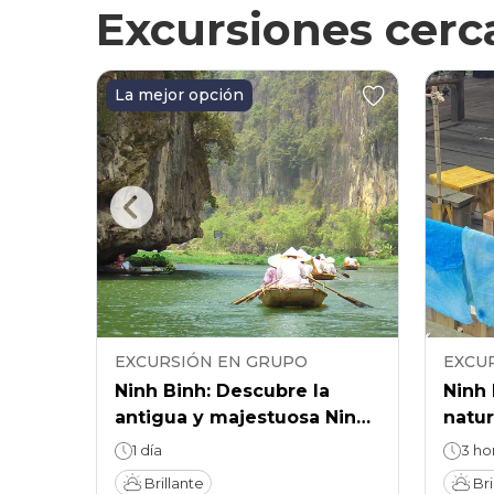
apreciar, a saber...
Excursiones cerc
La mejor opción
PO
EXCURSIÓN EN GRUPO
EXCU
ico:
Ninh Binh: Descubre la
Ninh 
dio
antigua y majestuosa Ninh
natur
 del
Binh en un solo día.
elab
1 día
3 ho
artes
Brillante
Bri