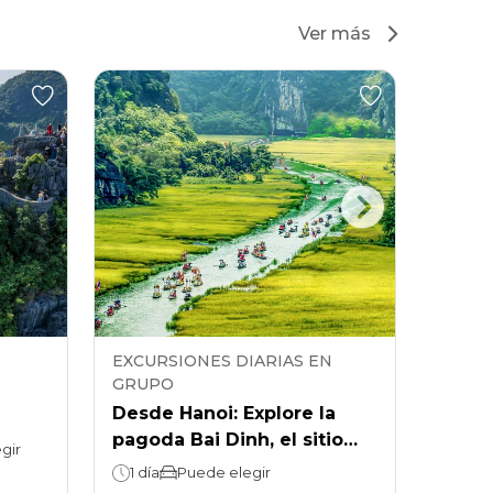
Ver más
EXCURSIONES DIARIAS EN
EXCUR
GRUPO
GRUP
Desde Hanoi: Explore la
Ninh 
pagoda Bai Dinh, el sitio
diari
os y
gir
histórico de Trang An y las
An y 
1 día
Puede elegir
1 día
vistas panorámicas de Tam