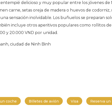
tentempié delicioso y muy popular entre los jóvenes de N
enen carne, setas oreja de madera o huevos de codorniz,
una sensación inolvidable. Los buñuelos se preparan sol
bién incluye otros aperitivos populares como rollitos de pr
.000 y 20.000 VND por unidad.
Thanh, ciudad de Ninh Binh
r un coche
Billetes de avión
Visa
Reserva un g