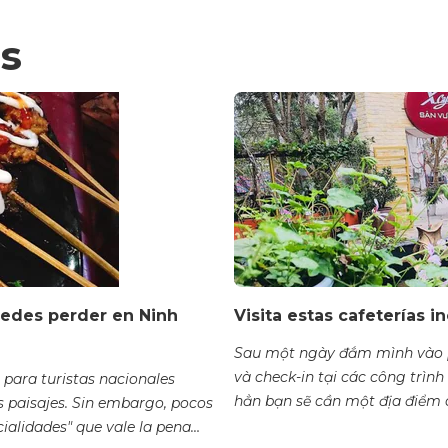
s
uedes perder en Ninh
Visita estas cafeterías i
Sau một ngày đắm mình vào p
và check-in tại các công trình
 para turistas nacionales
hẳn bạn sẽ cần một địa điểm c
 paisajes. Sin embargo, pocos
alidades" que vale la pena