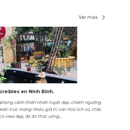
Ver más
ncreíbles en Ninh Binh.
hong cảnh thiên nhiên tuyệt đẹp, chiêm ngưỡng
 kiến trúc mang nhiều giá trị văn hóa lịch sử, chắc
ó view đẹp, đồ ăn thức uống...