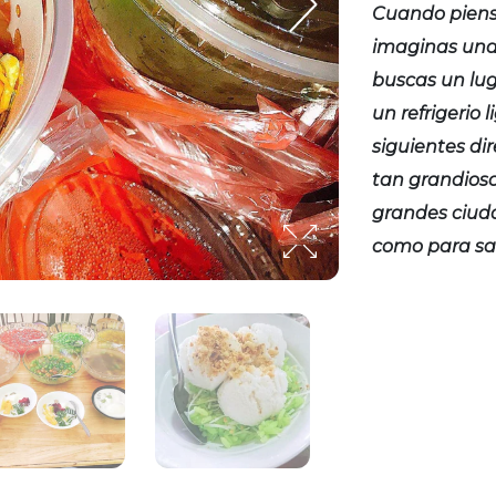
Cuando piens
imaginas una t
buscas un lug
un refrigerio 
siguientes di
tan grandiosos
grandes ciuda
como para sat