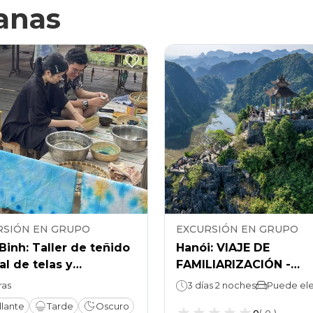
anas
RSIÓN EN GRUPO
EXCURSIÓN EN GRUPO
Binh: Taller de teñido
Hanói: VIAJE DE
al de telas y
FAMILIARIZACIÓN -
oración de cerámica
Encuesta sobre destin
ras
3 días 2 noches
Puede ele
anal en Tam Coc Craft
hoteles en Ninh Binh
llante
Tarde
Oscuro