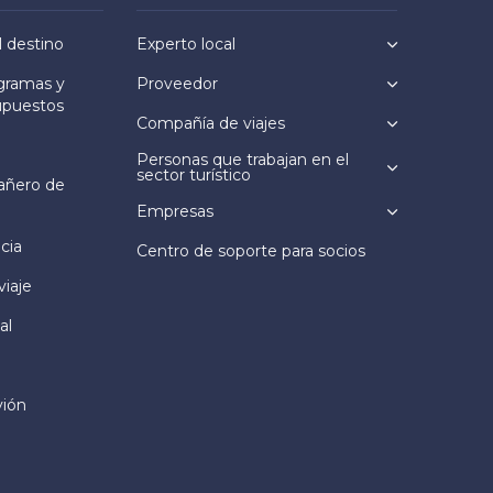
l destino
Experto local
ogramas y
Proveedor
upuestos
Compañía de viajes
Personas que trabajan en el
sector turístico
añero de
Empresas
cia
Centro de soporte para socios
viaje
al
vión