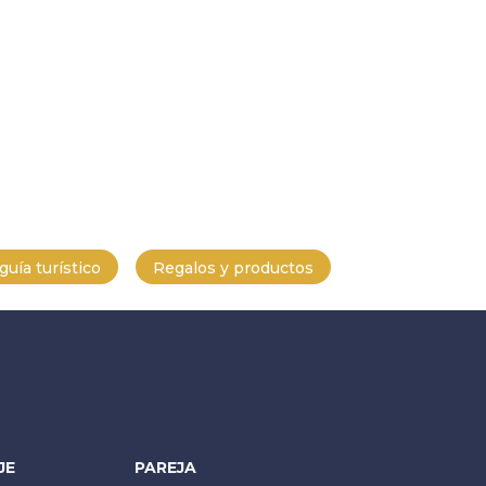
uía turístico
Regalos y productos
JE
PAREJA