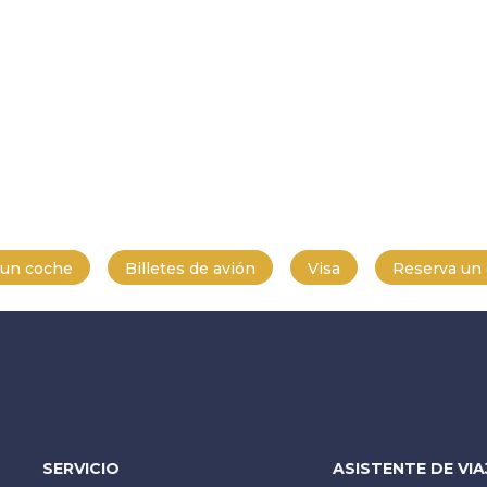
r un coche
Billetes de avión
Visa
Reserva un g
SERVICIO
ASISTENTE DE VIA