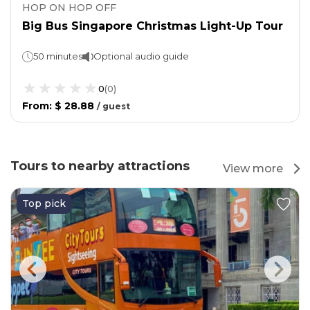
HOP ON HOP OFF
Big Bus Singapore Christmas Light-Up Tour
50 minutes
Optional audio guide
0
(
0
)
From
:
$ 28.88
/
guest
Tours to nearby attractions
View more
Top pick