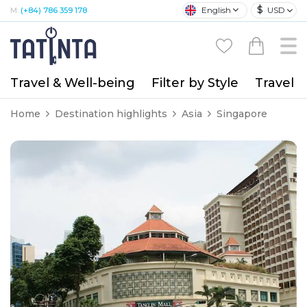
$
English
USD
M:
(+84) 786 359 178
Travel & Well-being
Filter by Style
Travel A
Home
Destination highlights
Asia
Singapore