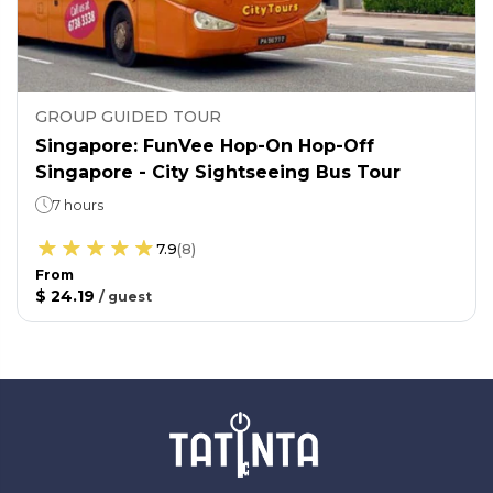
GROUP GUIDED TOUR
Singapore: FunVee Hop-On Hop-Off
Singapore - City Sightseeing Bus Tour
7 hours
7.9
(
8
)
From
$ 24.19
/
guest