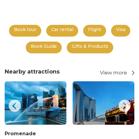
Book tour
Car rental
Flight
Visa
Book Guide
Gifts & Products
Nearby attractions
View more
Promenade