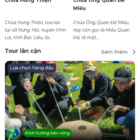
Chùa Hưng Thiện
Chùa Ông Quan Đế
Miếu
Chùa Hưng Thiện, tọa lạc
Chùa Ông Quan Đế Miếu,
tại xã Hưng Hội, huyện Vĩnh
hay còn gọi là Miếu Quan
Lợi, tỉnh Bạc Liêu, là...
Đế, là một...
Tour lân cận
Xem thêm
Lựa chọn hàng đầu
Định hướng bền vững