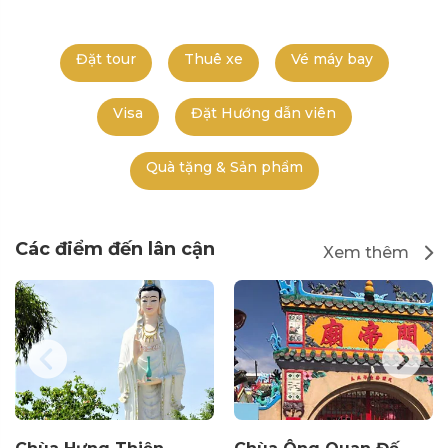
Đặt tour
Thuê xe
Vé máy bay
Visa
Đặt Hướng dẫn viên
Quà tặng & Sản phẩm
Các điểm đến lân cận
Xem thêm