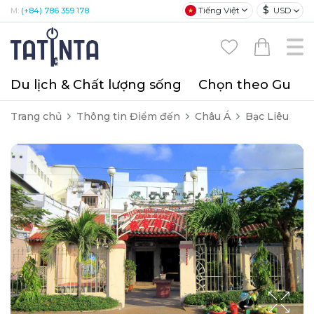
$
Tiếng Việt
USD
M:
(+84) 786 359 178
Du lịch & Chất lượng sống
Chọn theo Gu
T
Trang chủ
Thông tin Điểm đến
Châu Á
Bạc Liêu