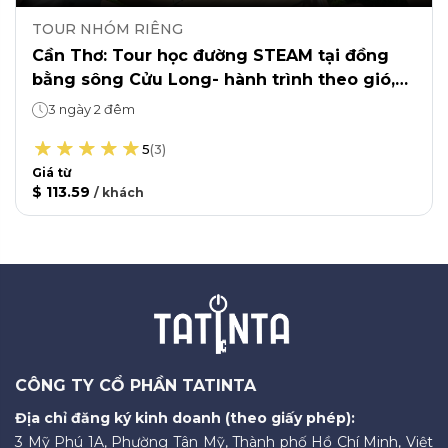
TOUR NHÓM RIÊNG
Cần Thơ: Tour học đường STEAM tại đồng
bằng sông Cửu Long- hành trình theo gió,
năng lượng xanh của tương lai
3 ngày 2 đêm
5
(
3
)
Giá từ
$ 113.59
/
khách
CÔNG TY CỔ PHẦN TATINTA
Địa chỉ đăng ký kinh doanh (theo giấy phép):
3 Mỹ Phú 1A, Phường Tân Mỹ, Thành phố Hồ Chí Minh, Việt