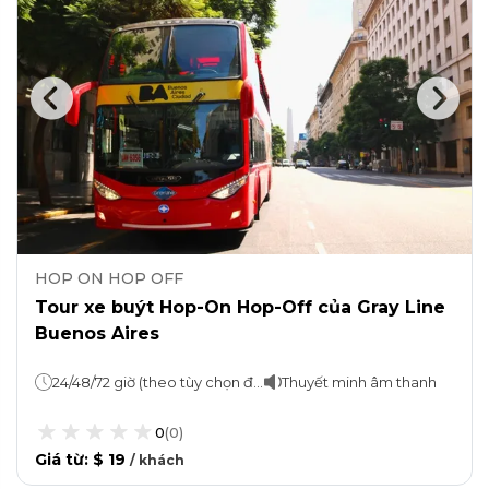
HOP ON HOP OFF
Tour xe buýt Hop-On Hop-Off của Gray Line
Buenos Aires
24/48/72 giờ (theo tùy chọn đã chọn)
Thuyết minh âm thanh
0
(
0
)
Giá từ
:
$ 19
/
khách