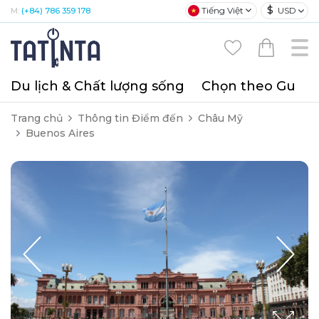
$
Tiếng Việt
USD
M:
(+84) 786 359 178
Du lịch & Chất lượng sống
Chọn theo Gu
T
Trang chủ
Thông tin Điểm đến
Châu Mỹ
Buenos Aires