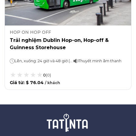
HOP ON HOP OFF
Trải nghiệm Dublin Hop-on, Hop-off &
Guinness Storehouse
Lên, xuống: 24 giờ và 48 giờ (tùy bạn chọn)Guinness Storehouse: khoảng 1 giờ
Thuyết minh âm thanh
0
(
0
)
Giá từ
:
$ 76.04
/
khách