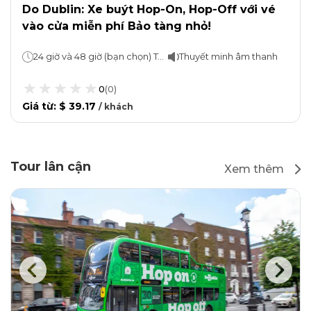
Do Dublin: Xe buýt Hop-On, Hop-Off với vé
vào cửa miễn phí Bảo tàng nhỏ!
24 giờ và 48 giờ (bạn chọn) Tour đi bộ miễn phí: 2 giờ
Thuyết minh âm thanh
0
(
0
)
Giá từ
:
$ 39.17
/
khách
Tour lân cận
Xem thêm