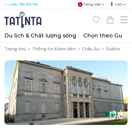
$
Tiếng Việt
USD
M:
(+84) 786 359 178
Du lịch & Chất lượng sống
Chọn theo Gu
T
Trang chủ
Thông tin Điểm đến
Châu Âu
Dublin