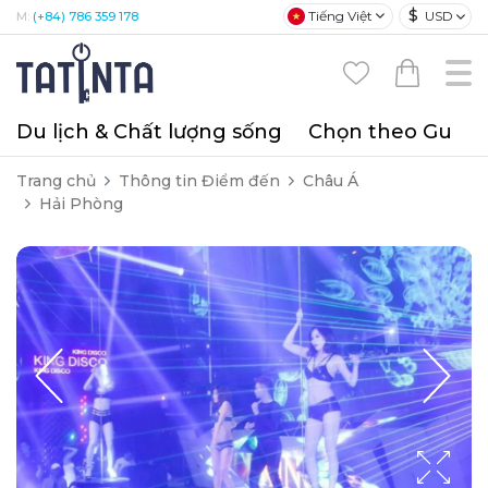
$
Tiếng Việt
USD
M:
(+84) 786 359 178
Du lịch & Chất lượng sống
Chọn theo Gu
T
Trang chủ
Thông tin Điểm đến
Châu Á
Hải Phòng