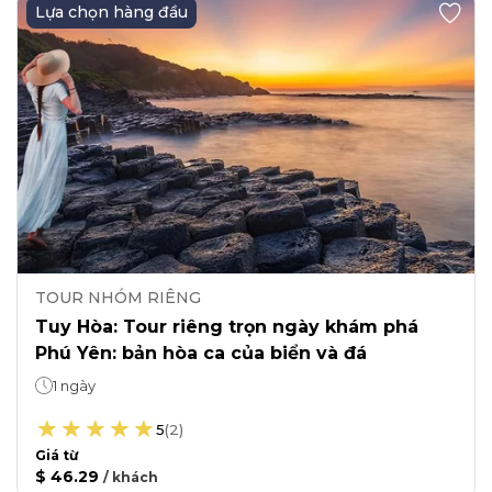
Lựa chọn hàng đầu
TOUR NHÓM RIÊNG
Tuy Hòa: Tour riêng trọn ngày khám phá
Phú Yên: bản hòa ca của biển và đá
1 ngày
5
(
2
)
Giá từ
$ 46.29
/
khách