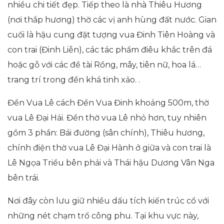
nhiều chi tiết đẹp. Tiếp theo là nhà Thiêu Hương
(nơi thắp hương) thờ các vị anh hùng đất nước. Gian
cuối là hậu cung đặt tượng vua Đinh Tiên Hoàng và
con trai (Đinh Liễn), các tác phẩm điêu khắc trên đá
hoặc gỗ với các đề tài Rồng, mây, tiên nữ, hoa lá…
trang trí trong đền khá tinh xảo. .
Đền Vua Lê cách Đền Vua Đinh khoảng 500m, thờ
vua Lê Đại Hải. Đền thờ vua Lê nhỏ hơn, tuy nhiên
gồm 3 phần: Bái đường (sân chính), Thiêu hương,
chính điện thờ vua Lê Đại Hành ở giữa và con trai là
Lê Ngọa Triều bên phải và Thái hậu Dương Vân Nga
bên trái.
Nơi đây còn lưu giữ nhiều dấu tích kiến trúc cổ với
những nét chạm trổ công phu. Tại khu vực này,