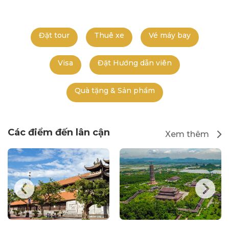
Đặt tour
Thuê xe
Vé máy bay
Visa
Đặt Hướng dẫn viên
Quà tặng & Sản phẩm
Các điểm đến lân cận
Xem thêm