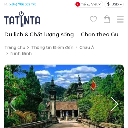
$
Tiếng Việt
USD
M:
(+84) 786 359 178
Du lịch & Chất lượng sống
Chọn theo Gu
T
Trang chủ
Thông tin Điểm đến
Châu Á
Ninh Bình