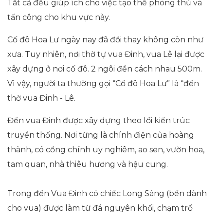
Tất cả đều giúp ích cho việc tạo thế phòng thủ và
tấn công cho khu vực này.
Cố đô Hoa Lư ngày nay đã đổi thay không còn như
xưa. Tuy nhiên, nơi thờ tự vua Đinh, vua Lê lại được
xây dựng ở nơi cố đô. 2 ngôi đền cách nhau 500m.
Vì vậy, người ta thường gọi “Cố đô Hoa Lư” là “đền
thờ vua Đinh - Lê.
Đền vua Đinh được xây dựng theo lối kiến trúc
truyền thống. Nơi từng là chính điện của hoàng
thành, có cổng chính uy nghiêm, ao sen, vườn hoa,
tam quan, nhà thiêu hương và hậu cung.
Trong đền Vua Đinh có chiếc Long Sàng (bến dành
cho vua) được làm từ đá nguyên khối, chạm trổ