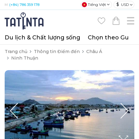
$
Tiếng Việt
USD
M:
(+84) 786 359 178
Du lịch & Chất lượng sống
Chọn theo Gu
T
Trang chủ
Thông tin Điểm đến
Châu Á
Ninh Thuận