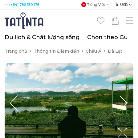
$
Tiếng Việt
USD
M:
(+84) 786 359 178
Du lịch & Chất lượng sống
Chọn theo Gu
T
Trang chủ
Thông tin Điểm đến
Châu Á
Đà Lạt