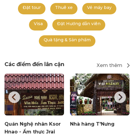
Đặt tour
Thuê xe
Vé máy bay
Visa
Đặt Hướng dẫn viên
Quà tặng & Sản phẩm
Các điểm đến lân cận
Xem thêm
Quán Nghệ nhân Ksor
Nhà hàng T'Nưng
Hnao - Ẩm thực Jrai