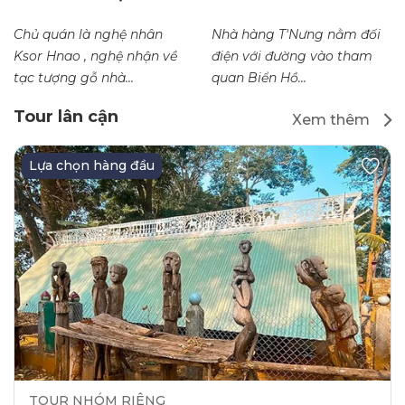
Chủ quán là nghệ nhân
Nhà hàng T'Nưng nằm đối
Ksor Hnao , nghệ nhận về
điện với đường vào tham
tạc tượng gỗ nhà...
quan Biển Hồ...
Tour lân cận
Xem thêm
Lựa chọn hàng đầu
TOUR NHÓM RIÊNG