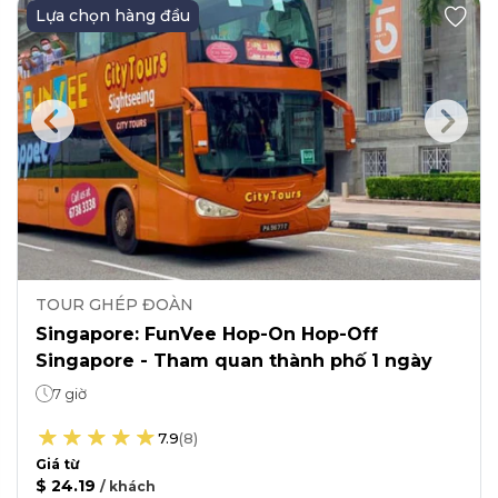
Lựa chọn hàng đầu
TOUR GHÉP ĐOÀN
Singapore: FunVee Hop-On Hop-Off
Singapore - Tham quan thành phố 1 ngày
7 giờ
7.9
(
8
)
Giá từ
$ 24.19
/
khách