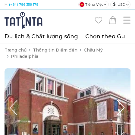
$
Tiếng Việt
USD
M:
(+84) 786 359 178
Du lịch & Chất lượng sống
Chọn theo Gu
T
Trang chủ
Thông tin Điểm đến
Châu Mỹ
Philadelphia