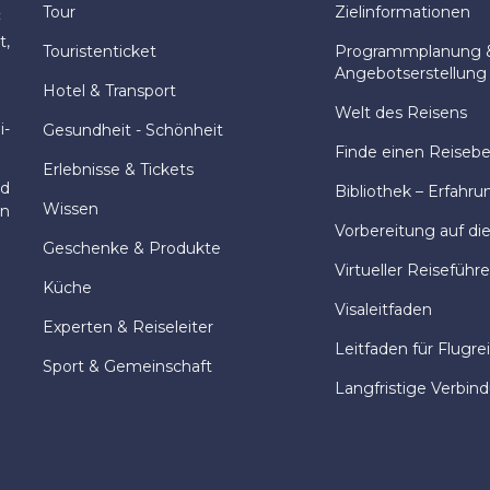
Tour
Zielinformationen
:
t,
Touristenticket
Programmplanung 
Angebotserstellung
Hotel & Transport
Welt des Reisens
i-
Gesundheit - Schönheit
Finde einen Reisebeg
Erlebnisse & Tickets
nd
Bibliothek – Erfahru
Wissen
en
Vorbereitung auf di
Geschenke & Produkte
Virtueller Reiseführe
Küche
Visaleitfaden
Experten & Reiseleiter
Leitfaden für Flugre
Sport & Gemeinschaft
Langfristige Verbin