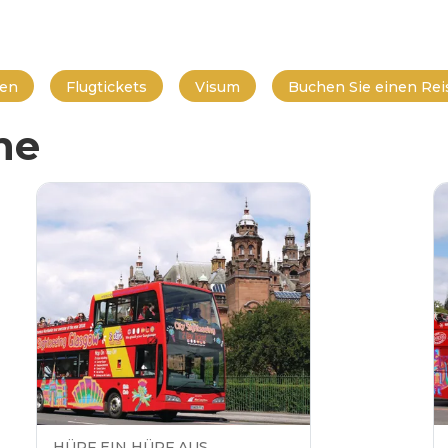
en
Flugtickets
Visum
Buchen Sie einen Reis
he
HÜPF EIN HÜPF AUS