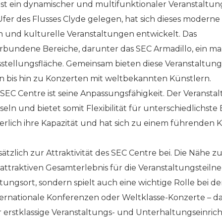
ist ein dynamischer und multifunktionaler Veranstaltun
fer des Flusses Clyde gelegen, hat sich dieses moder
 und kulturelle Veranstaltungen entwickelt. Das
bundene Bereiche, darunter das SEC Armadillo, ein mar
sstellungsfläche. Gemeinsam bieten diese Veranstaltungs
 bis hin zu Konzerten mit weltbekannten Künstlern.
EC Centre ist seine Anpassungsfähigkeit. Der Veransta
ln und bietet somit Flexibilität für unterschiedlichste 
erlich ihre Kapazität und hat sich zu einem führenden 
sätzlich zur Attraktivität des SEC Centre bei. Die Nähe 
attraktiven Gesamterlebnis für die Veranstaltungsteilne
tungsort, sondern spielt auch eine wichtige Rolle bei d
nternationale Konferenzen oder Weltklasse-Konzerte – da
erstklassige Veranstaltungs- und Unterhaltungseinric