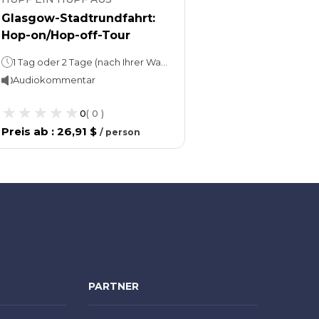
Glasgow-Stadtrundfahrt:
Hop-on/Hop-off-Tour
1 Tag oder 2 Tage (nach Ihrer Wahl)
Audiokommentar
0
(
0
)
Preis ab
:
26,91 $
/
person
PARTNER