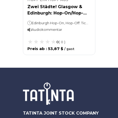
Zwei Städte! Glasgow &
Edinburgh: Hop-On/Hop-
Off-Bustour
Edinburgh Hop-On, Hop-Off: Tickets sind 24 Stunden gültig. Glasgow Hop-On, Hop-Off: 1 Tag oder 2 Tage (nach Wahl).
Audiokommentar
0
(
0
)
Preis ab
:
53,87 $
/
gast
TATINTA JOINT STOCK COMPANY