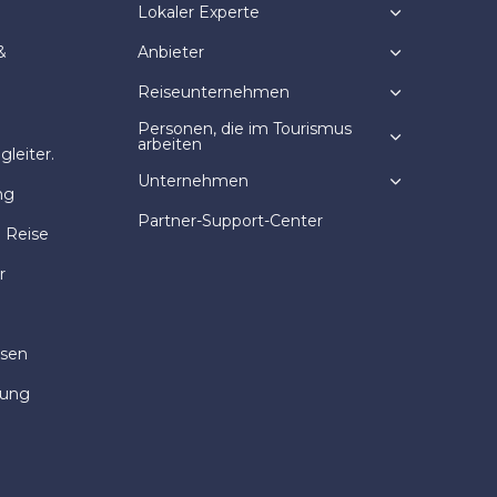
Lokaler Experte
&
Anbieter
Reiseunternehmen
Personen, die im Tourismus
arbeiten
leiter.
Unternehmen
ng
Partner-Support-Center
e Reise
r
isen
dung