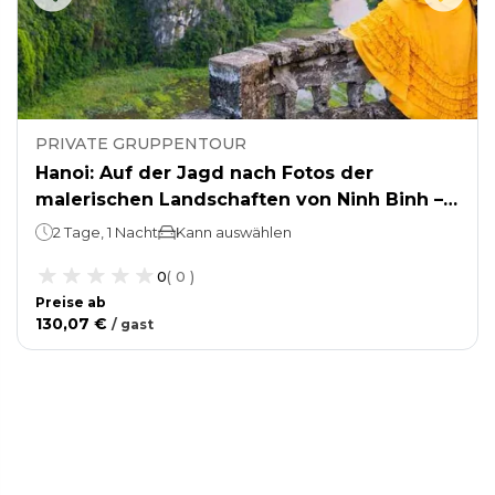
PRIVATE GRUPPENTOUR
Hanoi: Auf der Jagd nach Fotos der
malerischen Landschaften von Ninh Binh –
Tam Coc, Mua-Höhle und Tuyet Tinh Coc
2 Tage, 1 Nacht
Kann auswählen
0
(
0
)
Preise ab
130,07 €
/
gast