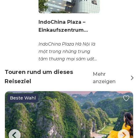
IndoChina Plaza –
Einkaufszentrum…
IndoChina Plaza Hà Nội là
một trong những trung
tâm thương mại sám uất...
Touren rund um dieses
Mehr
Reiseziel
anzeigen
Beste Wahl