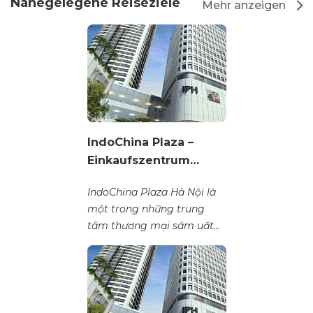
Nahegelegene Reiseziele
Mehr anzeigen
IndoChina Plaza –
Einkaufszentrum…
IndoChina Plaza Hà Nội là
một trong những trung
tâm thương mại sám uất...