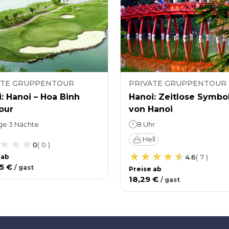
ATE GRUPPENTOUR
PRIVATE GRUPPENTOUR
: Hanoi – Hoa Binh
Hanoi: Zeitlose Symbo
our
von Hanoi
ge 3 Nächte
8 Uhr
Hell
0
(
0
)
 ab
4.6
(
7
)
25 €
/
gast
Preise ab
18,29 €
/
gast