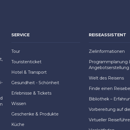
SERVICE
REISEASSISTENT
Tour
Zielinformationen
:
t,
Touristenticket
Programmplanung 
Angebotserstellung
Hotel & Transport
Welt des Reisens
i-
Gesundheit - Schönheit
Finde einen Reisebeg
Erlebnisse & Tickets
nd
Bibliothek – Erfahru
Wissen
en
Vorbereitung auf di
Geschenke & Produkte
Virtueller Reiseführe
Küche