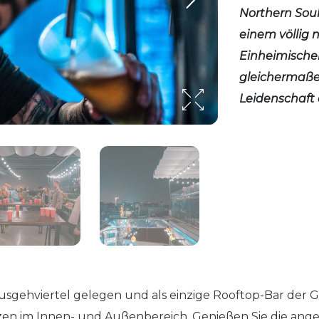
Northern Soul
einem völlig n
Einheimischen
gleichermaßen
Leidenschaft 
usgehviertel gelegen und als einzige Rooftop-Bar der 
plätzen im Innen- und Außenbereich. Genießen Sie die a