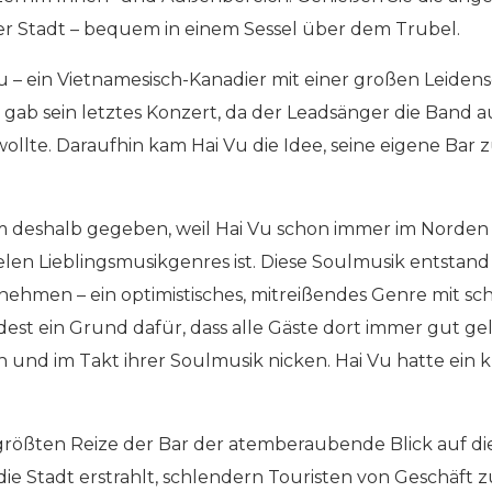
der Stadt – bequem in einem Sessel über dem Trubel.
 Vu – ein Vietnamesisch-Kanadier mit einer großen Leiden
 gab sein letztes Konzert, da der Leadsänger die Band 
lte. Daraufhin kam Hai Vu die Idee, seine eigene Bar z
deshalb gegeben, weil Hai Vu schon immer im Norden En
vielen Lieblingsmusikgenres ist. Diese Soulmusik entstan
ehmen – ein optimistisches, mitreißendes Genre mit sc
st ein Grund dafür, dass alle Gäste dort immer gut gela
 und im Takt ihrer Soulmusik nicken. Hai Vu hatte ein k
größten Reize der Bar der atemberaubende Blick auf di
die Stadt erstrahlt, schlendern Touristen von Geschäft