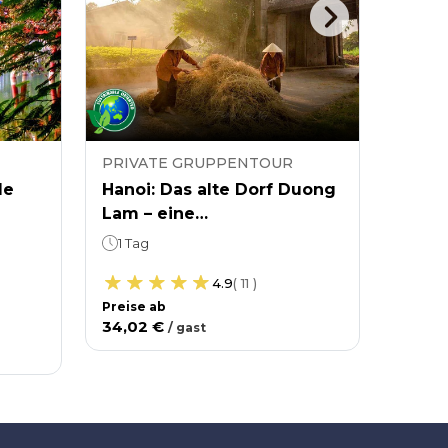
PRIVATE GRUPPENTOUR
PRIV
le
Hanoi: Das alte Dorf Duong
Hanoi
Lam – eine
Chuo
Kulturerbestätte im Herzen
und R
1 Tag
1 Tag
von Son Tay
grüne
4.9
(
11
)
Bewah
Preise ab
Preise
34,02 €
31,70
/
gast