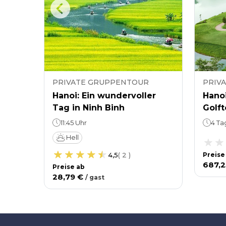
PRIVATE GRUPPENTOUR
PRIV
oi –
Hanoi: Ein wundervoller
Hanoi
ges
Tag in Ninh Binh
Golft
11:45 Uhr
4 Ta
Hell
4,5
(
2
)
Preise
687,
Preise ab
28,79 €
/
gast