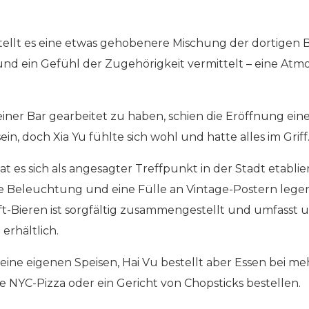
stellt es eine etwas gehobenere Mischung der dortigen B
d ein Gefühl der Zugehörigkeit vermittelt – eine Atmos
einer Bar gearbeitet zu haben, schien die Eröffnung ei
in, doch Xia Yu fühlte sich wohl und hatte alles im Griff
t es sich als angesagter Treffpunkt in der Stadt etablie
e Beleuchtung und eine Fülle an Vintage-Postern lege
ft-Bieren ist sorgfältig zusammengestellt und umfasst
erhältlich.
ine eigenen Speisen, Hai Vu bestellt aber Essen bei me
 NYC-Pizza oder ein Gericht von Chopsticks bestellen.