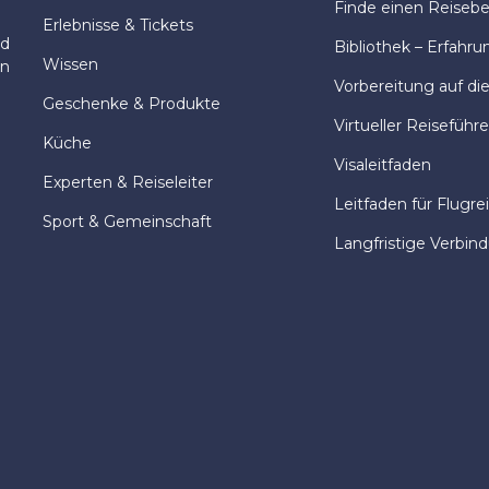
Finde einen Reisebeg
Erlebnisse & Tickets
nd
Bibliothek – Erfahru
Wissen
en
Vorbereitung auf di
Geschenke & Produkte
Virtueller Reiseführe
Küche
Visaleitfaden
Experten & Reiseleiter
Leitfaden für Flugre
Sport & Gemeinschaft
Langfristige Verbin