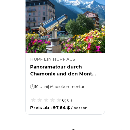
HÜPF EIN HÜPF AUS
Panoramatour durch
Chamonix und den Mont
Blanc ab Genf
10 Uhr
Audiokommentar
0
(
0
)
Preis ab
:
97,64 $
/
person