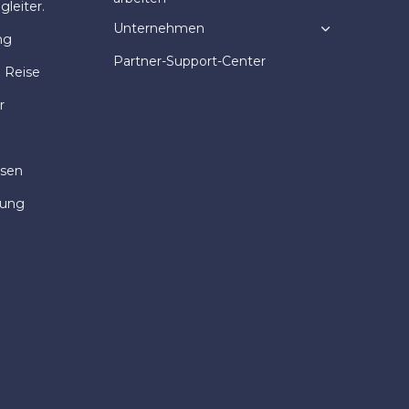
leiter.
Unternehmen
ng
Partner-Support-Center
e Reise
r
isen
dung