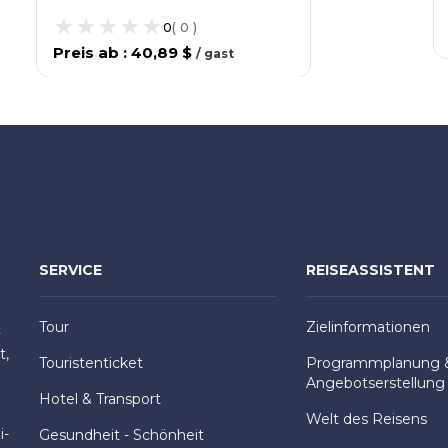
0
(
0
)
Preis ab
:
40,89 $
/
gast
SERVICE
REISEASSISTENT
Tour
Zielinformationen
:
t,
Touristenticket
Programmplanung 
Angebotserstellung
Hotel & Transport
Welt des Reisens
i-
Gesundheit - Schönheit