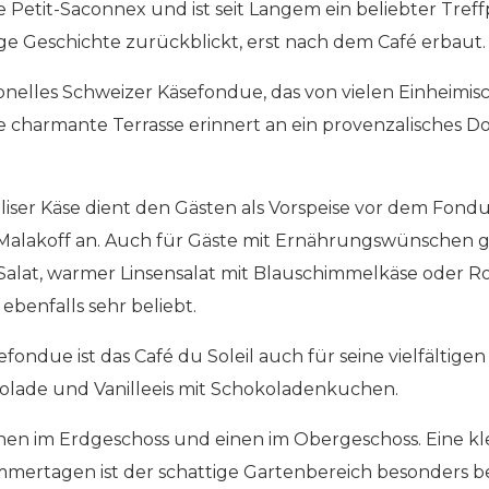
e Petit-Saconnex und ist seit Langem ein beliebter Tref
ige Geschichte zurückblickt, erst nach dem Café erbaut.
tionelles Schweizer Käsefondue, das von vielen Einheimis
ine charmante Terrasse erinnert an ein provenzalisches 
liser Käse dient den Gästen als Vorspeise vor dem Fondu
 Malakoff an. Auch für Gäste mit Ernährungswünschen g
Salat, warmer Linsensalat mit Blauschimmelkäse oder R
ebenfalls sehr beliebt.
ndue ist das Café du Soleil auch für seine vielfältigen
lade und Vanilleeis mit Schokoladenkuchen.
en im Erdgeschoss und einen im Obergeschoss. Eine kle
ertagen ist der schattige Gartenbereich besonders be