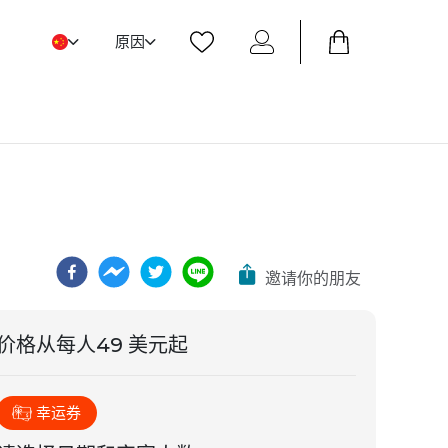
原因
邀请你的朋友
价格从
每人
49 美元起
幸运券