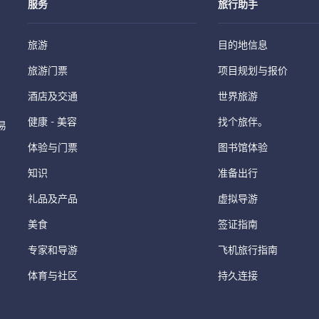
服务
旅行助手
旅游
目的地信息
旅游门票
项目规划与报价
酒店及交通
世界旅游
健康 - 美容
找个旅伴。
易
体验与门票
图书馆体验
知识
准备出行
礼品及产品
虚拟导游
美食
签证指南
专家和导游
飞机旅行指南
体育与社区
持久连接