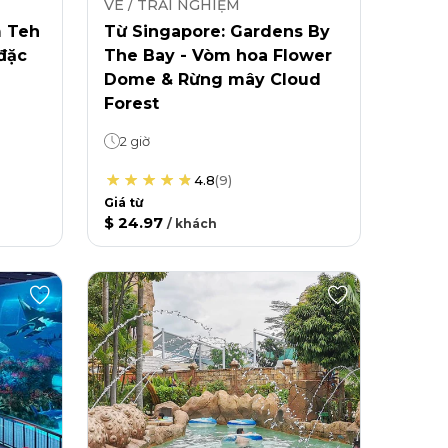
VÉ / TRẢI NGHIỆM
m Teh
Từ Singapore: Gardens By
 đặc
The Bay - Vòm hoa Flower
Dome & Rừng mây Cloud
Forest
2 giờ
4.8
(
9
)
Giá từ
$ 24.97
/
khách