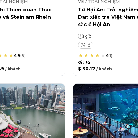
TRẢI NGHIỆM
VÉ / TRẢI NGHIỆM
ch: Tham quan Thác
Từ Hội An: Trải nghiệ
e và Stein am Rhein
Dar: xiếc tre Việt Nam
sắc ở Hội An
ờ
1 giờ
Tối
4.8
(
9
)
4
(
1
)
Giá từ
39
$ 30.17
/
khách
/
khách