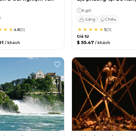
6 giờ
ờ
Sáng
Chiều
4.8
(
5
)
5
(
3
)
Giá từ
01
$ 55.47
/
khách
/
khách