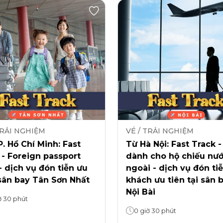
TRẢI NGHIỆM
VÉ / TRẢI NGHIỆM
. Hồ Chí Minh: Fast
Từ Hà Nội: Fast Track -
 - Foreign passport
dành cho hộ chiếu nư
- dịch vụ đón tiễn ưu
ngoài - dịch vụ đón ti
sân bay Tân Sơn Nhất
khách ưu tiên tại sân 
Nội Bài
ờ 30 phút
0 giờ 30 phút