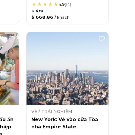
4.9
(
14
)
Giá từ
$ 668.86
/
khách
VÉ / TRẢI NGHIỆM
ấu ăn
New York: Vé vào cửa Tòa
hiệp
nhà Empire State
g