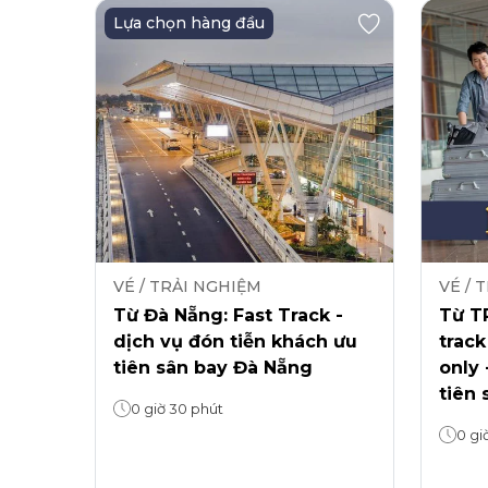
Lựa chọn hàng đầu
VÉ / TRẢI NGHIỆM
VÉ / 
Từ Đà Nẵng: Fast Track -
Từ TP
dịch vụ đón tiễn khách ưu
track
tiên sân bay Đà Nẵng
only 
tiên 
0 giờ 30 phút
0 gi