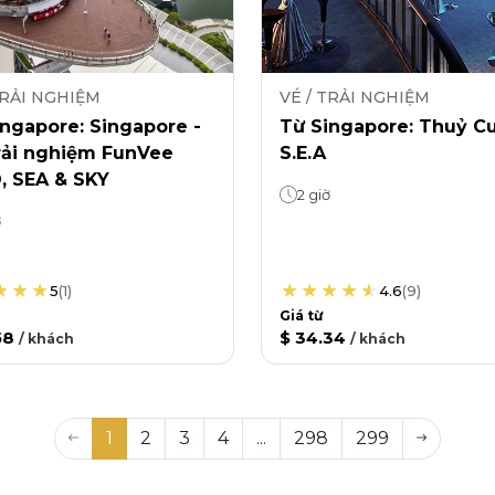
TRẢI NGHIỆM
VÉ / TRẢI NGHIỆM
ngapore: Singapore -
Từ Singapore: Thuỷ C
rải nghiệm FunVee
S.E.A
, SEA & SKY
2 giờ
ờ
5
(
1
)
4.6
(
9
)
Giá từ
58
$ 34.34
/
khách
/
khách
1
2
3
4
...
298
299