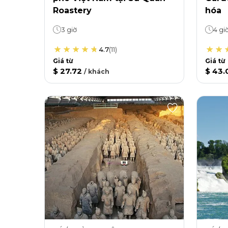
Roastery
hóa
3 giờ
4 gi
4.7
(
11
)
Giá từ
Giá từ
$ 27.72
$ 43.
/
khách