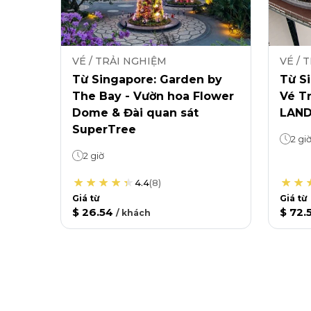
VÉ / TRẢI NGHIỆM
VÉ / 
Từ Singapore: Garden by
Từ Si
The Bay - Vườn hoa Flower
Vé T
Dome & Đài quan sát
LAND
SuperTree
2 gi
2 giờ
4.4
(
8
)
Giá từ
Giá từ
$ 26.54
$ 72.
/
khách