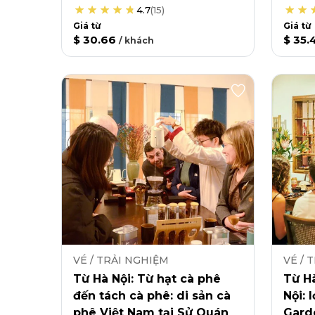
4.7
(
15
)
Giá từ
Giá từ
$ 30.66
$ 35.
/
khách
VÉ / TRẢI NGHIỆM
VÉ / 
Từ Hà Nội: Từ hạt cà phê
Từ Hà
đến tách cà phê: di sản cà
Nội: 
phê Việt Nam tại Sử Quán
Gard