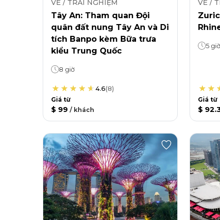
VÉ / TRẢI NGHIỆM
VÉ / 
Tây An: Tham quan Đội
Zuri
quân đất nung Tây An và Di
Rhin
tích Banpo kèm Bữa trưa
5 gi
kiểu Trung Quốc
8 giờ
4.6
(
8
)
Giá từ
Giá từ
$ 99
$ 92.
/
khách