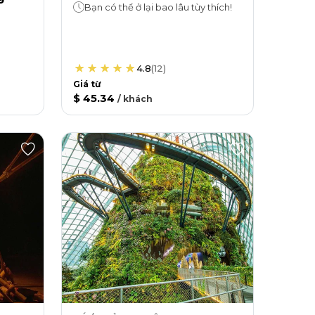
Bạn có thể ở lại bao lâu tùy thích!
4.8
(
12
)
Giá từ
$ 45.34
/
khách