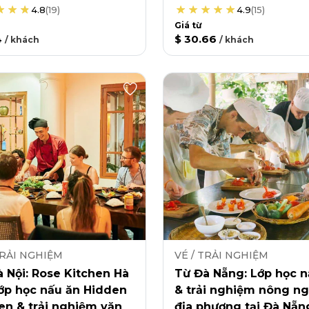
4.8
(
19
)
4.9
(
15
)
Giá từ
4
$ 30.66
/
khách
/
khách
TRẢI NGHIỆM
VÉ / TRẢI NGHIỆM
 Nội: Rose Kitchen Hà
Từ Đà Nẵng: Lớp học n
lớp học nấu ăn Hidden
& trải nghiệm nông ng
en & trải nghiệm văn
địa phương tại Đà Nẵn