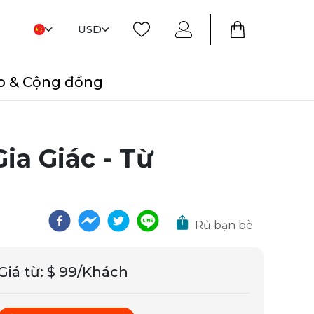
USD
o & Cộng đồng
ia Giác - Từ
Rủ bạn bè
Giá từ
:
$ 99/Khách