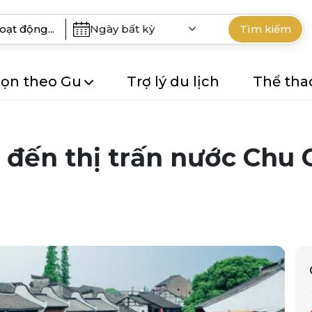
Ngày bất kỳ
Tìm kiếm
ọn theo Gu
Trợ lý du lịch
Thể tha
ến thị trấn nước Chu G